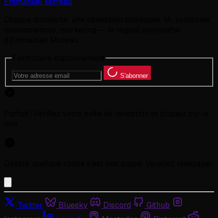
Emmanuel Moreau
Chaque dimanche, une obsession disséquée. IA, systèmes,
neurosciences, marketing — le regard polymathe
d'Emmanuel Moreau.
Formulaire d'abonnement
S'abonner
Parfait ! Vérifiez votre boîte de réception et cliquez sur le
lien.
Désolé, quelque chose s'est mal passé. Veuillez réessayer.
Twitter
Bluesky
Discord
Github