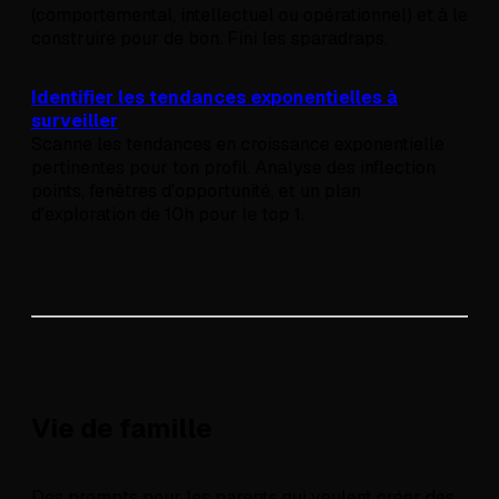
(comportemental, intellectuel ou opérationnel) et à le
construire pour de bon. Fini les sparadraps.
Identifier les tendances exponentielles à
surveiller
Scanne les tendances en croissance exponentielle
pertinentes pour ton profil. Analyse des inflection
points, fenêtres d'opportunité, et un plan
d'exploration de 10h pour le top 1.
Vie de famille
Des prompts pour les parents qui veulent créer des