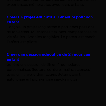
expériences mémorables avec leurs enfants.
Créer un projet éducatif sur-mesure pour son
enfant
Conçois un projet long terme à partir des passions
de ton enfant. Milestones flexibles, compétences de
vie réelles, livrables tangibles. Le parent est coach,
l'enfant est pilote.
Créer une session éducative de 2h pour son
enfant
Génère une session de 2h en 4 pomodoros
personnalisés (lecture, écriture, maths, sciences)
avec un fil rouge thématique. Setup parent,
autonomie enfant, exercise snacks inclus.