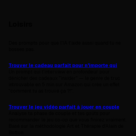
Loisirs
Des prompts pour que l'IA t'aide aussi quand tu ne
bosses pas.
Trouver le cadeau parfait pour n'importe qui
Un prompt qui t'interview en profondeur pour
dénicher des cadeaux "insider" — le genre de truc
introuvable en 5 min sur Amazon qui crée un effet
"comment tu as trouvé ça ?!".
Trouver le jeu vidéo parfait à jouer en couple
Analyse ta phase de couple et tes goûts pour
recommander le jeu co-op que vous finirez vraiment.
Basé sur la méthodologie Art et Thérapie d'Alain de
Botton.