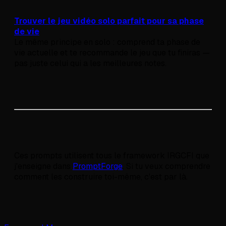
Trouver le jeu vidéo solo parfait pour sa phase
de vie
Le même principe en solo : comprend ta phase de
vie actuelle et te recommande le jeu que tu finiras —
pas juste celui qui a les meilleures notes.
Ces prompts utilisent tous le framework IRGCFI que
j'enseigne dans
PromptForge
. Si tu veux comprendre
comment les construire toi-même, c'est par là.