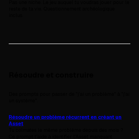
Pas une niche. Le jeu auquel tu voudras jouer pour le
reste de ta vie. Questionnement archéologique
inclus.
Résoudre et construire
Des prompts pour passer de "j'ai un problème" à "j'ai
un système".
Résoudre un problème récurrent en créant un
Asset
Tu colmates le même problème depuis des mois ?
Ce prompt t'aide à identifier l'Asset manquant