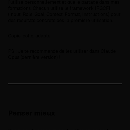
j'utilise personnellement et que je partage dans mes
formations. Chacun utilise le framework IRGCFI
(Input, Role, Goal, Context, Format, Instructions) pour
des résultats concrets dès la première utilisation.
Copie, colle, adapte.
PS : Je te recommande de les utiliser dans Claude
Opus (dernière version) !
Penser mieux