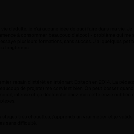
ie d'adulte, je n'ai aucune idée de quoi faire dans ma vie. Je 
ommence à consommer beaucoup d'alcool - problème qui me s
'essaye plusieurs formations, sans succès. J'ai quelques petit
is longtemps.
emier regain d'intérêt en intégrant Epitech en 2014. La pédag
beaucoup de projets) me convient bien. On peut bosser quan
mmersif, intense et ça déclenche chez moi cette envie oubliée
plexes.
s stages très chouettes, j'apprends un vrai métier et je valid
 sans difficulté.