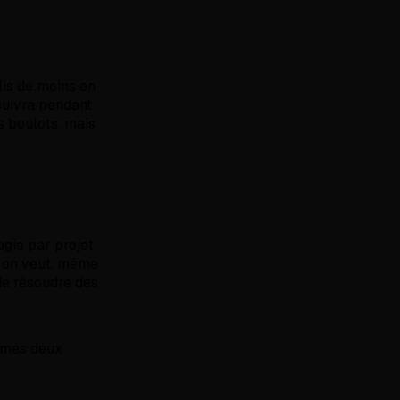
lis de moins en
uivra pendant
s boulots, mais
ogie par projet
d on veut, même
 de résoudre des
e mes deux