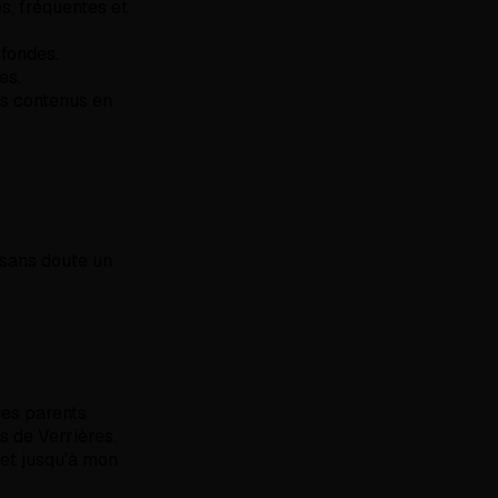
s, fréquentes et
ofondes.
es.
les contenus en
 sans doute un
des parents
is de Verrières.
 et jusqu'à mon