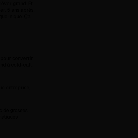
 rêver grand. Et
ier, 5 ans après,
ique-nique. Ça
 pour convertir
d à cold-call,
ue entreprise,
c de grosses
matiques