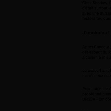
Chez Shadow, j'a
c'était surtout 
avec une quizai
restera toujour
J'enchaîne !
Après Shadow, j
cet aspect du j
à closer, à mie
Je passe 1 an c
les réseaux soc
Puis 1 an chez 
problématiques 
URSSAF (on conna