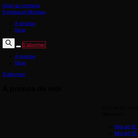
Aller au contenu
Emmanuel Moreau
À propos
Now
S'abonner
À propos
Now
S'abonner
À propos de moi
Si tu es ici, c'
découvrir :
Moi en 10
Moi en 10