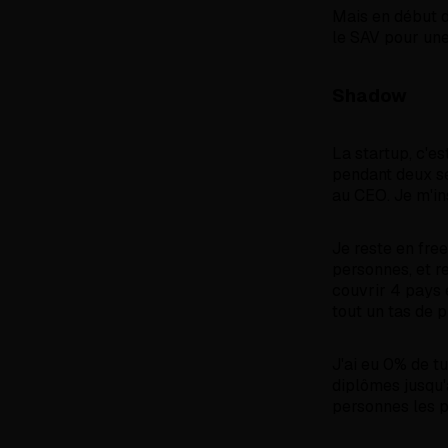
Mais en début d
le SAV pour une
Shadow
La startup, c'es
pendant deux se
au CEO. Je m'ins
Je reste en free
personnes, et r
couvrir 4 pays 
tout un tas de p
J'ai eu 0% de t
diplômes jusqu'
personnes les p