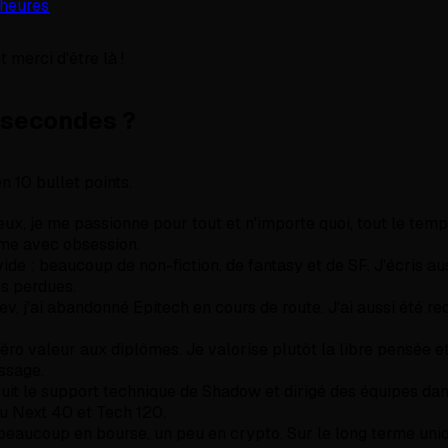
 heures
 merci d'être là !
 secondes ?
n 10 bullet points.
eux, je me passionne pour tout et n'importe quoi, tout le temp
ime avec obsession.
ide : beaucoup de non-fiction, de fantasy et de SF. J'écris au
s perdues.
ev, j'ai abandonné Epitech en cours de route. J'ai aussi été r
éro valeur aux diplômes. Je valorise plutôt la libre pensée e
ssage.
ruit le support technique de Shadow et dirigé des équipes dan
u Next 40 et Tech 120.
 beaucoup en bourse, un peu en crypto. Sur le long terme un