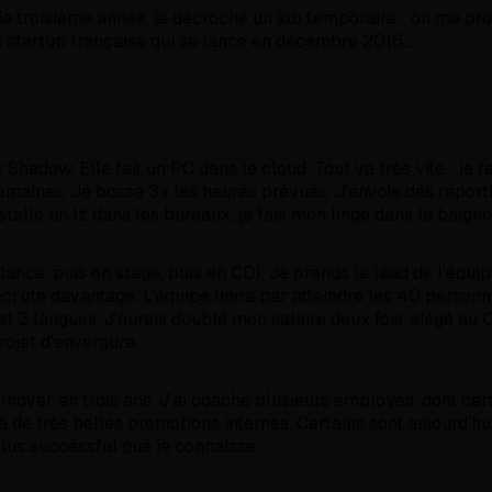
e troisième année, je décroche un job temporaire : on me pr
 startup française qui se lance en décembre 2016...
t Shadow. Elle fait un PC dans le cloud. Tout va très vite : je 
maines. Je bosse 3x les heures prévues. J'envoie des report
talle un lit dans les bureaux, je fais mon linge dans la baigno
lance, puis en stage, puis en CDI. Je prends le lead de l'équi
ecrute davantage. L'équipe finira par atteindre les 40 personn
et 3 langues. J'aurais doublé mon salaire deux fois, siégé a
rojet d'envergure.
urnover en trois ans. J'ai coaché plusieurs employés, dont cer
à de très belles promotions internes. Certains sont aujourd'hu
lus successful que je connaisse.