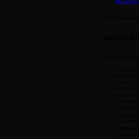
Moi en 10
Bonne lecture et
Moi en 10
Ce sera plutôt e
Ultra-curi
passion r
Lecteur av
mes heure
Ex-futur d
un temps.
J'accord z
d'apprenti
J'ai const
startups d
J'investis