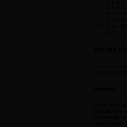
Je jongle 
souvent a
J'adore re
J'aime be
Le storyte
ligne.
Moi en 10
Voici mon parco
aperçu de ma fa
Enfance
Je suis né à Sé
français et j'ai
On a ensuite dé
départ du cocon