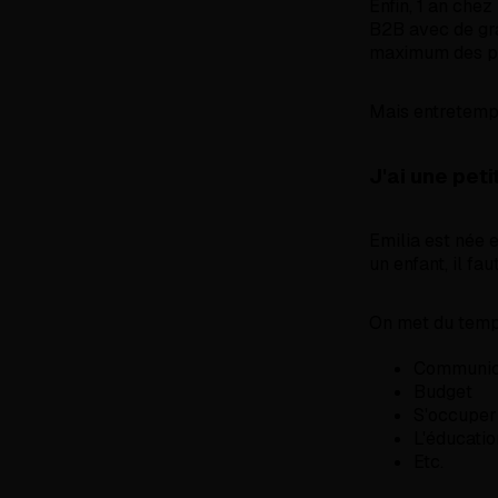
Enfin, 1 an che
B2B avec de gra
maximum des p
Mais entretemps 
J'ai une peti
Emilia est née 
un enfant, il f
On met du temps
Communic
Budget
S'occuper 
L'éducatio
Etc.