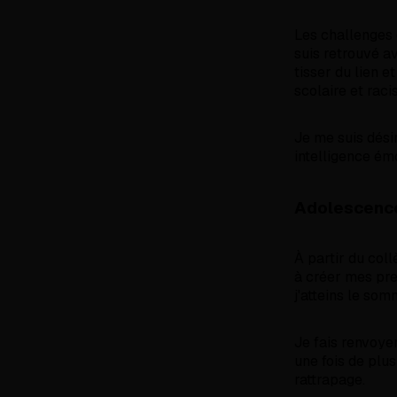
Les challenges 
suis retrouvé a
tisser du lien e
scolaire et raci
Je me suis dési
intelligence ém
Adolescenc
À partir du col
à créer mes pre
j'atteins le so
Je fais renvoyer
une fois de plu
rattrapage.