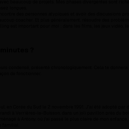
avec beaucoup de projets. Mes phases divergentes sont riche
ssez longues.
ncontre des personnes atypiques et avoir des discussions pr
aucoup coacher. Et plus généralement, résoudre des problèm
lling est important pour moi : dans les films, les jeux vidéo, 
 minutes ?
urs condensé, présenté chronologiquement. Cela te donnera
çon de fonctionner.
oul, en Corée du Sud le 2 novembre 1991. J'ai été adopté par 
 grandi à Verrières-le-Buisson, dans un joli pavillon près du bo
ménagé à Antony, où j'ai passé le plus claire de mon enfance,
 familial.