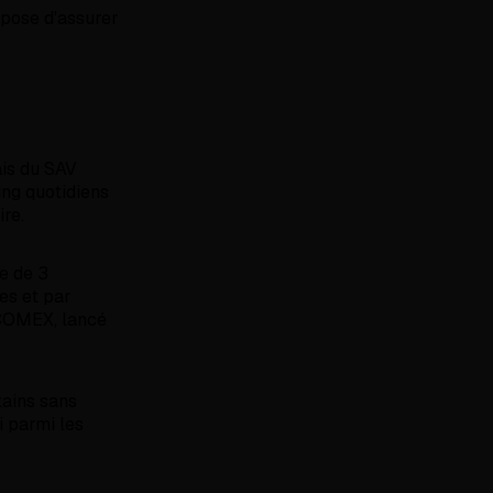
opose d'assurer
fais du SAV
ing quotidiens
ire.
pe de 3
es et par
u COMEX, lancé
tains sans
i parmi les