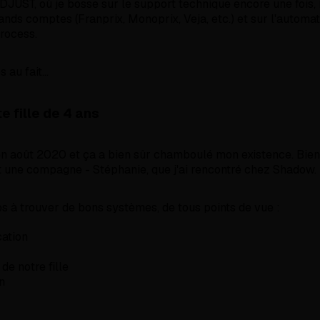
z DJUST, où je bosse sur le support technique encore une fois,
nds comptes (Franprix, Monoprix, Veja, etc.) et sur l'automat
rocess.
au fait...
te fille de 4 ans
en août 2020 et ça a bien sûr chamboulé mon existence. Bien
aut une compagne - Stéphanie, que j'ai rencontré chez Shadow.
 à trouver de bons systèmes, de tous points de vue :
ation
de notre fille
n