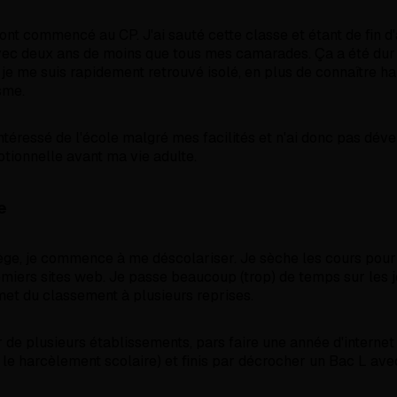
ont commencé au CP. J'ai sauté cette classe et étant de fin d
vec deux ans de moins que tous mes camarades. Ça a été dur
t je me suis rapidement retrouvé isolé, en plus de connaître 
sme.
ntéressé de l'école malgré mes facilités et n'ai donc pas dé
otionnelle avant ma vie adulte.
e
lège, je commence à me déscolariser. Je sèche les cours pour 
miers sites web. Je passe beaucoup (trop) de temps sur les j
mmet du classement à plusieurs reprises.
 de plusieurs établissements, pars faire une année d'internet 
s le harcèlement scolaire) et finis par décrocher un Bac L ave