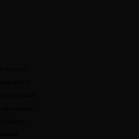
s. Pour moi,
ssi de la SF à
ecruteur pendant
t les capacités
s plusieurs
iquement.