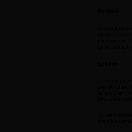
Errance
Au début de ma v
moins, et je c
une décennie. J
ça ne dure jama
Epitech
Je trouve un pr
(peu de cours, 
la nuit. C'est i
problèmes com
Je fais quelque
premières années