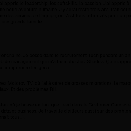
i appris le leadership, les softskills, la passion. J'ai appris à
une belle aventure humaine. J'y serai resté trois ans. L'an dern
ne des anciens de l'équipe, on s'est tous retrouvés pour un p
s une grande famille.
'enchaîne. Je bosse dans le recrutement Tech pendant un an
ob de management qui m'a bien plu chez Shadow. Ça m'appren
ux comprendre les gens.
hez Molotov TV, où j'ai à gérer de grosses migrations, la marq
iaux. Et des problèmes RH.
Alan, où je bosse en tant que Lead dans le Customer Care ave
data et business. Je travaille d'ailleurs aussi sur des problé
ît tous...).