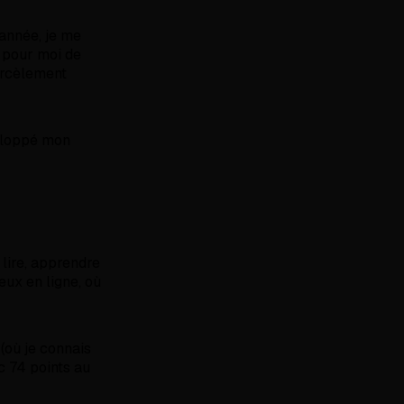
'année, je me
 pour moi de
harcèlement
veloppé mon
lire, apprendre
eux en ligne, où
(où je connais
c 74 points au