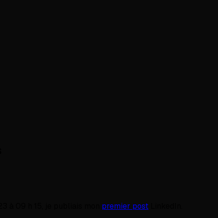
s
23 à 09 h 15, je publiais mon
premier post
LinkedIn.