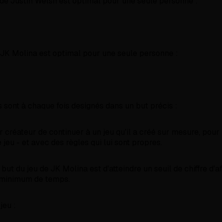
de Justin Welsh est optimal pour une seule personne :
e JK Molina est optimal pour une seule personne :
 sont à chaque fois designés dans un but précis :
 créateur de continuer à un jeu qu'il a créé sur mesure, pour l
 jeu - et avec des règles qui lui sont propres.
but du jeu de JK Molina est d'atteindre un seuil de chiffre d'af
n minimum de temps.
jeu :