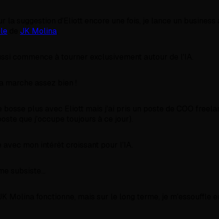
ur la suggestion d'Eliott encore une fois, je lance un business 
le
de
JK Molina
.
ssi commence à tourner exclusivement autour de l'IA.
a marche assez bien !
ne bosse plus avec Eliott mais j'ai pris un poste de COO freel
oste que j'occupe toujours à ce jour).
é avec mon intérêt croissant pour l'IA.
e subsiste...
K Molina fonctionne, mais sur le long terme, je m'essouffle e