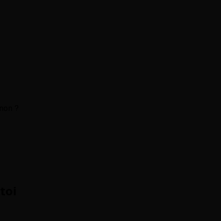
 non ?
toi