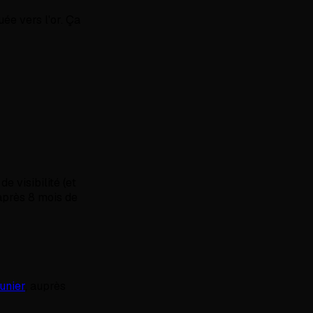
uée vers l'or. Ça
e visibilité (et
près 8 mois de
unier
, auprès