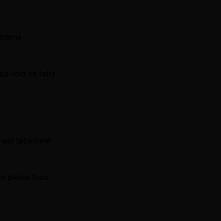
ystème
ui vont ne faire
 est tellement
en pleine face.