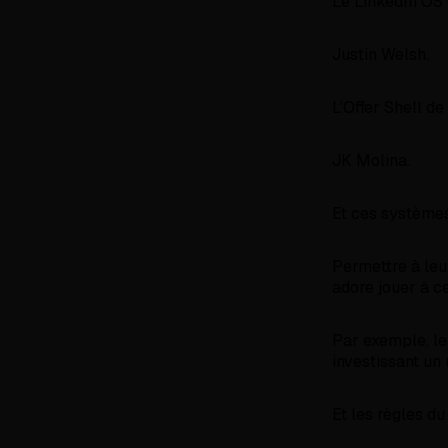
Le LinkedIn OS 
Justin Welsh.
L'Offer Shell d
JK Molina.
Et ces systèmes
Permettre à leur
adore jouer à ce
Par exemple, le 
investissant u
Et les règles du 