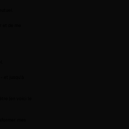
mutuel.
r et de me
l.
- et jusqu'à
tre (en voici le
ansformer mes