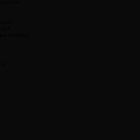
hostwriter
chers
areté
aque prospect
ent