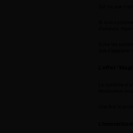
Est-ce que c'es
Et tout système
d'ailleurs, mais
Suire les systè
que s'aggraver 
L'effet "Magi
Le système d'un
douloureux pour 
Une fois le prob
L'immobilis