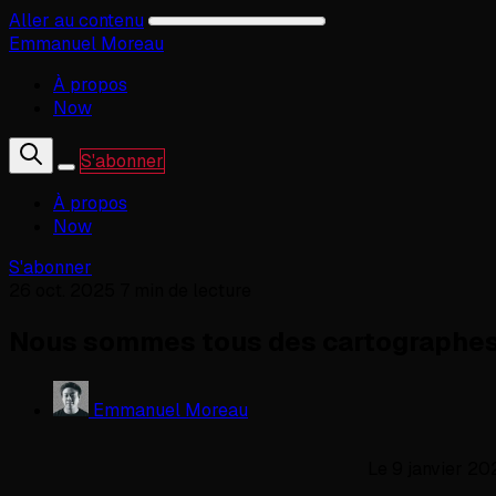
Aller au contenu
Emmanuel Moreau
À propos
Now
S'abonner
À propos
Now
S'abonner
26 oct. 2025
7 min de lecture
Nous sommes tous des cartographe
Emmanuel Moreau
Le 9 janvier 20