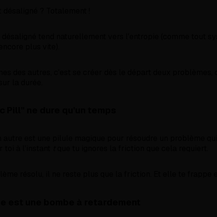
t désaligné ? Totalement !
 désaligné tend naturellement vers l'entropie (comme tout s
 encore plus vite).
mes des autres, c'est se créer dès le départ deux problèmes, q
sur la durée.
c Pill" ne dure qu'un temps
 autre est une pilule magique pour résoudre un problème qui
toi à l'instant
t
que tu ignores la friction que cela requiert.
lème résolu, il ne reste plus que la friction. Et elle te frappe 
me est une bombe à retardement