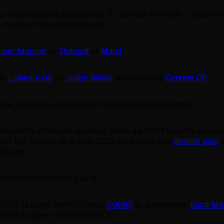
r mon business de coaching. À l'époque, LinkedIn, c'était la r
e meilleur moyen de se lancer.
uper Manuel
de
Thibault
et
Maud
.
 le
LinkedIn OS
de
Justin Welsh
, ainsi que son
Content OS
.
eté, toutes les ressources ci-dessus sont excellentes.
essoufflé et malgré quelques posts qui m'ont apporté un peu d
sur feu Twitter), le 4 août 2023, j'ai publié mon
dernier post
a
ulières.
histoire ne s'arrête pas là !
2024, je quitte mon CDI chez
DJUST
et je rencontre
Eliott Me
ence à opérer en tant que COO.