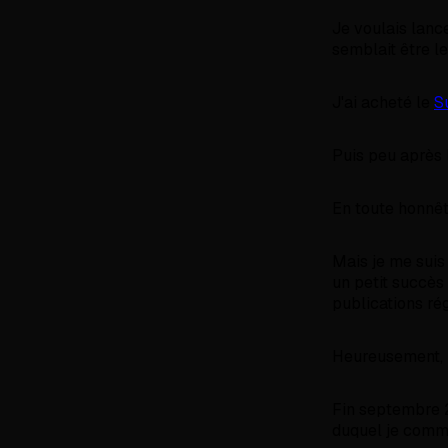
Je voulais lance
semblait être l
J'ai acheté le
S
Puis peu après
En toute honnêt
Mais je me suis 
un petit succès 
publications rég
Heureusement, l'
Fin septembre 
duquel je comm