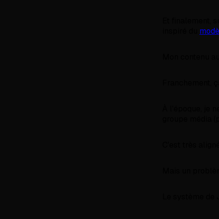
Et finalement, s
inspiré du
modè
Mon contenu au
Franchement, ç
À l'époque, je 
groupe média (p
C'est très align
Mais un problèm
Le système de J