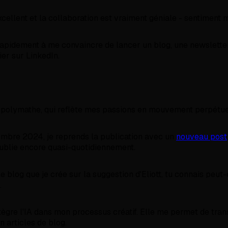
xcellent et la collaboration est vraiment géniale - sentiment 
 rapidement à me convaincre de lancer un blog, une newslette
ier sur LinkedIn.
 polymathe, qui reflète mes passions en mouvement perpétue
vembre 2024, je reprends la publication avec un
nouveau post
 publie encore quasi-quotidiennement.
le blog que je crée sur la suggestion d'Eliott, tu connais peut-ê
.
'intègre l'IA dans mon processus créatif. Elle me permet de tr
n articles de blog.