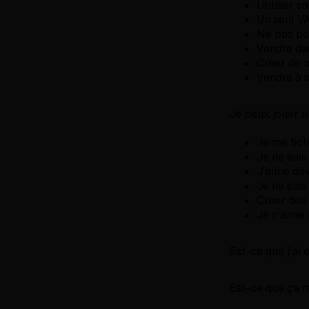
Utiliser s
Un seul VA
Ne pas po
Vendre des
Créer de n
Vendre à 
Je peux jouer a
Je me fich
Je ne sui
J'aime dév
Je ne suis
Créer des
Je n'aime 
Est-ce que j'ai 
Est-ce que ça m