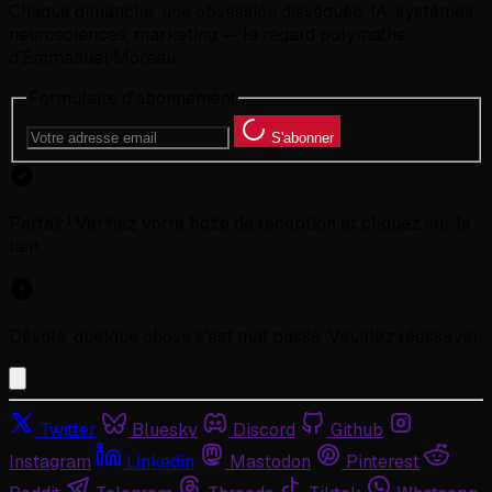
Chaque dimanche, une obsession disséquée. IA, systèmes,
neurosciences, marketing — le regard polymathe
d'Emmanuel Moreau.
Formulaire d'abonnement
S'abonner
Parfait ! Vérifiez votre boîte de réception et cliquez sur le
lien.
Désolé, quelque chose s'est mal passé. Veuillez réessayer.
Twitter
Bluesky
Discord
Github
Instagram
Linkedin
Mastodon
Pinterest