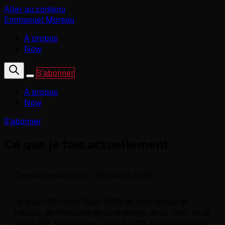
Aller au contenu
Emmanuel Moreau
À propos
Now
S'abonner
À propos
Now
S'abonner
Ce que je fais actuellement
Dernière mise à jour : 28 janvier 2026
Je suis COO chez Trash (50% de mon temps de
travail). Je m'occupe de la stratégie, de la Tech, de la
partie RH. Entre autres. J'écris (40% de mon temps).