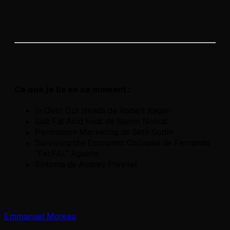
Ce que je lis en ce moment :
In Over Our Heads de Robert Kegan
Salt Fat Acid Heat de Samin Nosrat
Permission Marketing de Seth Godin
Surviving the Economic Collapse de Fernando
"FerFAL" Aguirre
Sintonia de Audrey Pleynet
Emmanuel Moreau