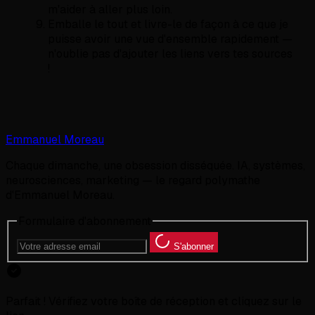
m'aider à aller plus loin.
Emballe le tout et livre-le de façon à ce que je
puisse avoir une vue d'ensemble rapidement —
n'oublie pas d'ajouter les liens vers tes sources
!
Emmanuel Moreau
Chaque dimanche, une obsession disséquée. IA, systèmes,
neurosciences, marketing — le regard polymathe
d'Emmanuel Moreau.
Formulaire d'abonnement
S'abonner
Parfait ! Vérifiez votre boîte de réception et cliquez sur le