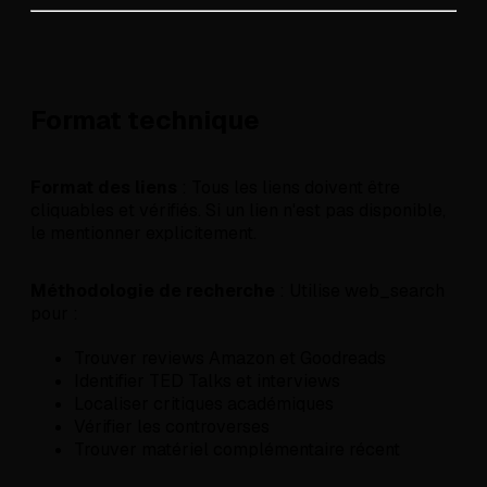
Format technique
Format des liens
: Tous les liens doivent être
cliquables et vérifiés. Si un lien n'est pas disponible,
le mentionner explicitement.
Méthodologie de recherche
: Utilise web_search
pour :
Trouver reviews Amazon et Goodreads
Identifier TED Talks et interviews
Localiser critiques académiques
Vérifier les controverses
Trouver matériel complémentaire récent