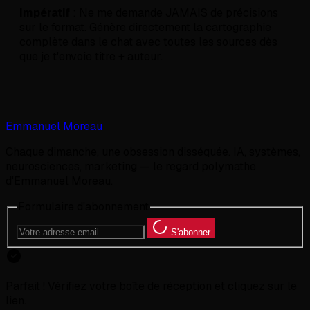
Impératif
: Ne me demande JAMAIS de précisions
sur le format. Génère directement la cartographie
complète dans le chat avec toutes les sources dès
que je t'envoie titre + auteur.
Emmanuel Moreau
Chaque dimanche, une obsession disséquée. IA, systèmes,
neurosciences, marketing — le regard polymathe
d'Emmanuel Moreau.
Formulaire d'abonnement
S'abonner
Parfait ! Vérifiez votre boîte de réception et cliquez sur le
lien.