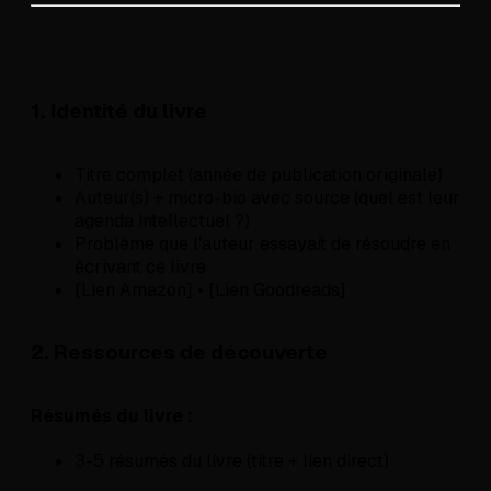
1. Identité du livre
Titre complet (année de publication originale)
Auteur(s) + micro-bio avec source (quel est leur
agenda intellectuel ?)
Problème que l'auteur essayait de résoudre en
écrivant ce livre
[Lien Amazon] • [Lien Goodreads]
2. Ressources de découverte
Résumés du livre :
3-5 résumés du livre (titre + lien direct)