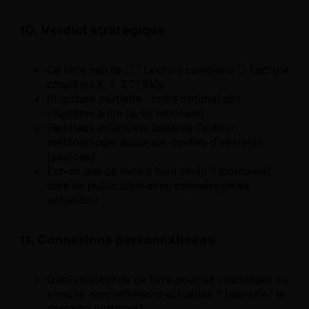
10. Verdict stratégique
Ce livre mérite : ☐ Lecture complète ☐ Lecture
chapitres X, Y, Z ☐ Skip
Si lecture partielle : ordre optimal des
chapitres à lire (avec rationale)
Red flags potentiels (biais de l'auteur,
méthodologie douteuse, conflits d'intérêts)
[sources]
Est-ce que ce livre a bien vieilli ? (comparer
date de publication avec connaissances
actuelles)
11. Connexions personnalisées
Quel concept de ce livre pourrait challenger ou
enrichir mes réflexions actuelles ? [identifier le
domaine pertinent]