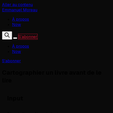
Aller au contenu
Emmanuel Moreau
À propos
Now
S'abonner
À propos
Now
S'abonner
Cartographier un livre avant de le
lire
Input