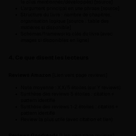
le plus mentionnés/développés) [source]
L'argument principal en une phrase [source]
Structure du livre : nombre de chapitres,
organisation logique [source : table des
matières si disponible]
Schémas/frameworks clés du livre (avec
images si disponibles en ligne)
4. Ce que disent les lecteurs
Reviews Amazon
[Lien vers page reviews]
Note moyenne : X.X/5 étoiles (sur Y reviews)
Synthèse des reviews 5 étoiles : citation +
pattern identifié
Synthèse des reviews 1-2 étoiles : citation +
pattern identifié
Review la plus utile (avec citation et lien)
Reviews Goodreads
[Lien vers page reviews]