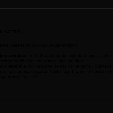
ILISATEUR
cer, j'ai besoin de quelques informations :
ine principal
(ex: tech, créateur de contenu, finance, santé,
étences clés
(ce que tu sais déjà bien faire)
al disponible
pour explorer (temps par semaine + budget év
zon
: tu cherches des opportunités court terme (6 mois), moye
ong terme (3-5 ans) ?