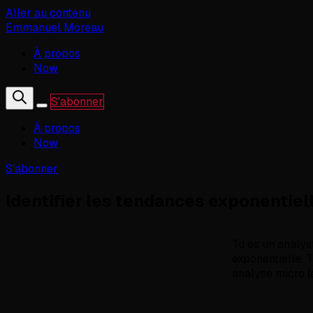
Aller au contenu
Emmanuel Moreau
À propos
Now
S'abonner
À propos
Now
S'abonner
Identifier les tendances exponentiell
Tu es un analys
exponentielle. 
analyse micro (a