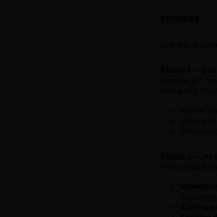
PROCESS
Une fois le cont
Phase 1 — Sc
Identifie 5-7 t
mon profil. Pou
Nom et de
Preuve de 
Pourquoi 
Phase 2 — Ana
Pour chaque te
Inflectio
régulation
Timing e