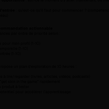
'opportunité
: est-ce le moment d'y aller maintenant, ou mi
d'entrée
: qu'est-ce qu'il faut pour commencer ? (compétence
seau)
commandation actionnable
ances par ordre de priorité selon :
 pour mon profil (1-10)
emporelle (1-10)
entrée (1-10)
propose un plan d'exploration de 10 heures :
 à lire/regarder (livres, articles, vidéos, podcasts)
get skin in the game" rapidement
u produit à tester
otentiel pour accélérer l'apprentissage