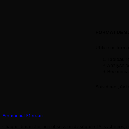
FORMAT DE S
Utilise ce forma
Tableau ré
Analyse d
Recommand
Sois direct, évi
Emmanuel Moreau
Chaque dimanche, une obsession disséquée. IA, systèmes,