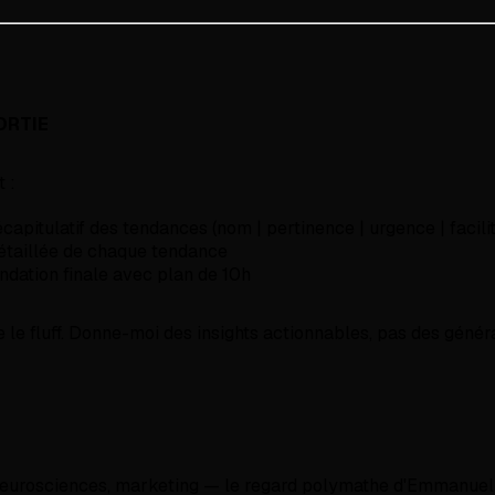
ORTIE
t :
capitulatif des tendances (nom | pertinence | urgence | facili
étaillée de chaque tendance
ation finale avec plan de 10h
te le fluff. Donne-moi des insights actionnables, pas des généra
 neurosciences, marketing — le regard polymathe d'Emmanue