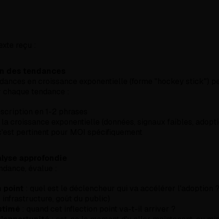
exte reçu :
an des tendances
endances en croissance exponentielle (forme "hockey stick") p
r chaque tendance :
scription en 1-2 phrases
la croissance exponentielle (données, signaux faibles, adopti
c'est pertinent pour MOI spécifiquement
lyse approfondie
ndance, évalue :
n point
: quel est le déclencheur qui va accélérer l'adoption ? 
, infrastructure, goût du public)
stimé
: quand cet inflection point va-t-il arriver ?