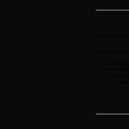
CONTEXTE UT
Avant de commen
Ton doma
Tes comp
Ton capit
Ton hori
ans), ou l