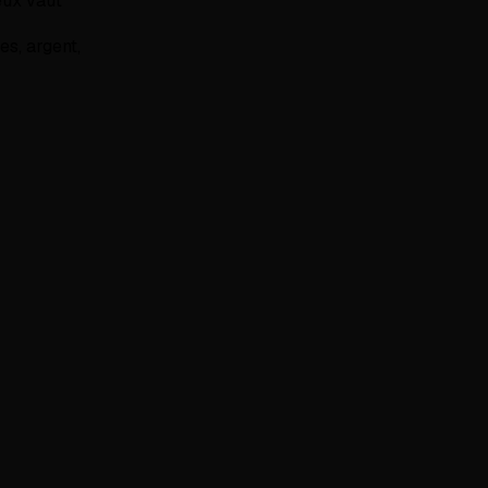
eux vaut
s, argent,