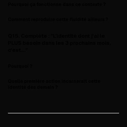
Pourquoi ça fonctionne dans ce contexte ?
Comment reproduire cette fluidité ailleurs ?
Q15. Complète : "L'identité dont j'ai le
PLUS besoin dans les 3 prochains mois,
c'est..."
Pourquoi ?
Quelle première action incarnerait cette
identité dès demain ?