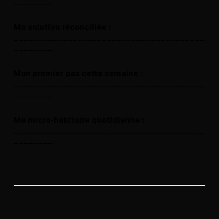
________
Ma solution réconciliée :
_______________________________________
________
Mon premier pas cette semaine :
_______________________________________
________
Ma micro-habitude quotidienne :
_______________________________________
________