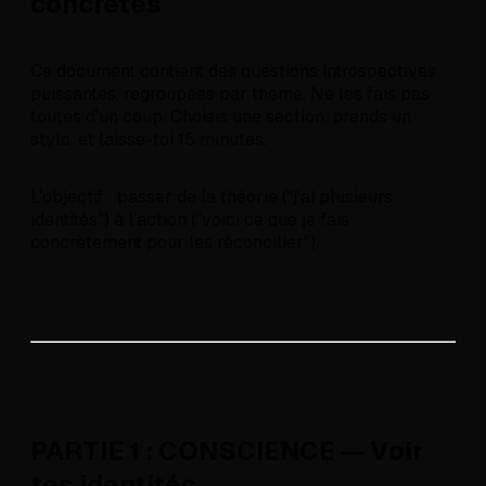
concrètes
Ce document contient des questions introspectives
puissantes, regroupées par thème. Ne les fais pas
toutes d'un coup. Choisis une section, prends un
stylo, et laisse-toi 15 minutes.
L'objectif : passer de la théorie ("j'ai plusieurs
identités") à l'action ("voici ce que je fais
concrètement pour les réconcilier").
PARTIE 1 : CONSCIENCE — Voir
tes identités