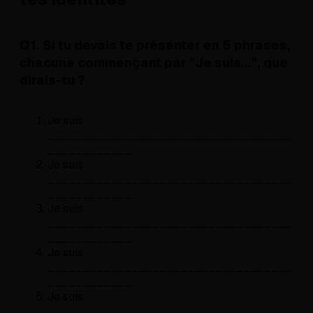
Q1. Si tu devais te présenter en 5 phrases,
chacune commençant par "Je suis...", que
dirais-tu ?
Je suis
___________________________________
____________
Je suis
___________________________________
____________
Je suis
___________________________________
____________
Je suis
___________________________________
____________
Je suis
___________________________________