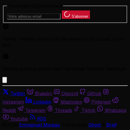
Formulaire d'abonnement
S'abonner
Parfait ! Vérifiez votre boîte de réception et cliquez sur le
lien.
Désolé, quelque chose s'est mal passé. Veuillez réessayer.
Twitter
Bluesky
Discord
Github
Instagram
Linkedin
Mastodon
Pinterest
Reddit
Telegram
Threads
Tiktok
Whatsapp
Youtube
RSS
©2026
Emmanuel Moreau
.
Publié avec
Ghost
&
Brief
.