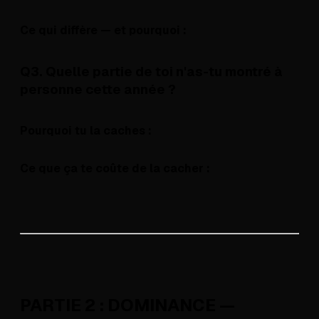
Ce qui diffère — et pourquoi :
Q3. Quelle partie de toi n'as-tu montré à
personne cette année ?
Pourquoi tu la caches :
Ce que ça te coûte de la cacher :
PARTIE 2 : DOMINANCE —