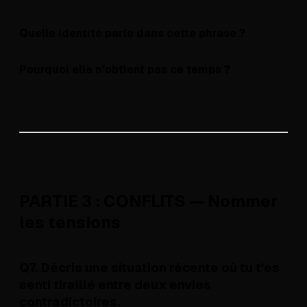
Quelle identité parle dans cette phrase ?
Pourquoi elle n'obtient pas ce temps ?
PARTIE 3 : CONFLITS — Nommer
les tensions
Q7. Décris une situation récente où tu t'es
senti tiraillé entre deux envies
contradictoires.