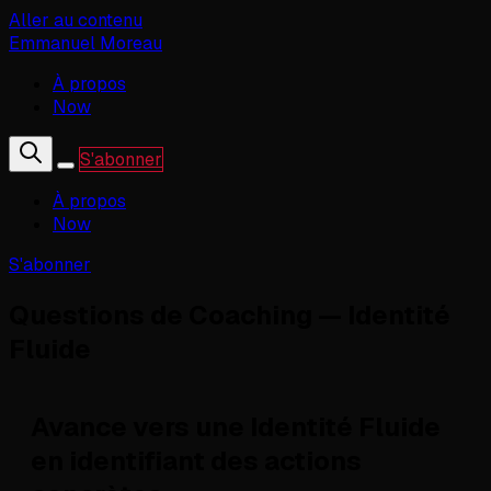
Aller au contenu
Emmanuel Moreau
À propos
Now
S'abonner
À propos
Now
S'abonner
Questions de Coaching — Identité
Fluide
Avance vers une Identité Fluide
en identifiant des actions