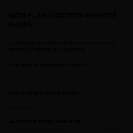
MON PLAN D'ACTION IDENTITÉ
FLUIDE
Synthèse de tes réflexions. Remplis cette section
après avoir répondu aux questions.
Mon identité dominante actuelle :
_______________________________________
________
Mon identité la plus frustrée :
_______________________________________
________
Le conflit principal à résoudre :
_______________________________________