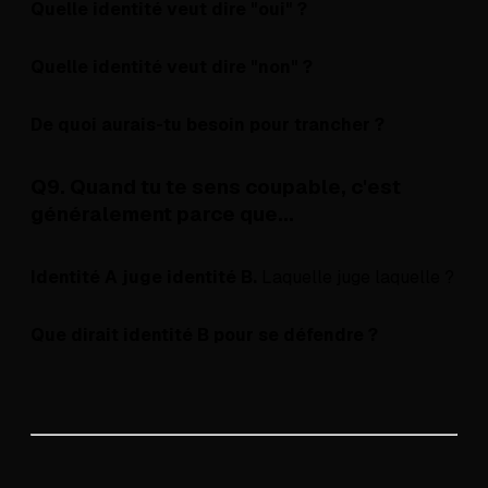
Quelle identité veut dire "oui" ?
Quelle identité veut dire "non" ?
De quoi aurais-tu besoin pour trancher ?
Q9. Quand tu te sens coupable, c'est
généralement parce que...
Identité A juge identité B.
Laquelle juge laquelle ?
Que dirait identité B pour se défendre ?