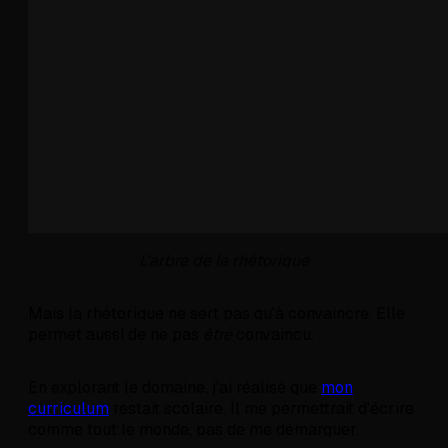
L'arbre de la rhétorique
Mais la rhétorique ne sert pas qu'à convaincre. Elle
permet aussi de ne pas
être
convaincu.
En explorant le domaine, j'ai réalisé que
mon
curriculum
restait scolaire. Il me permettrait d'écrire
comme tout le monde, pas de me démarquer.