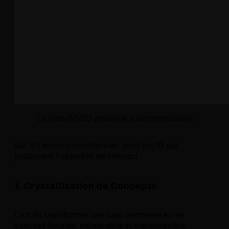
Le filtre 80/20 appliqué à l'apprentissage
Sur 53 micro-compétences, voici les 10 qui
produisent l'essentiel de l'impact :
1. Crystallisation de Concepts
L'art de transformer une idée complexe en un
concept limpide, mémorable et transmissible.