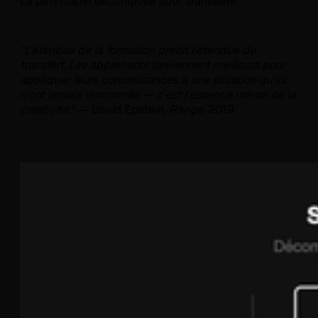
Le polymathe décompose pour
transférer
.
"L'étendue de la formation prédit l'étendue du
transfert. Les apprenants deviennent meilleurs pour
appliquer leurs connaissances à une situation qu'ils
n'ont jamais rencontrée — c'est l'essence même de la
créativité."
— David Epstein,
Range
, 2019