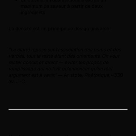
maximum de saveur à partir de deux
ingrédients.
La densité est un principe de design universel.
"La clarté repose sur l'association des noms et des
verbes, tout le reste étant des ornements. On veut
rester concis et direct — éviter les propos de
remplissage qui ne font qu'annoncer qu'un réel
argument est à venir."
— Aristote,
Rhétorique
, ~330
av. J.-C.