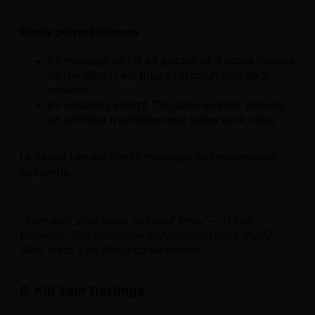
Ponts polymathiques
:
En musique, un riff de guitare de 4 notes (Smoke
on the Water) est plus viral qu'un solo de 3
minutes.
En coaching sportif, "No pain, no gain" encode
un principe d'entraînement entier en 4 mots.
Le sound bite est l'unité minimale de transmission
culturelle.
"Earn with your mind, not your time."
— Naval
Ravikant,
The Almanack of Naval Ravikant
, 2020.
Sept mots. Une philosophie entière.
6. Kill Your Darlings