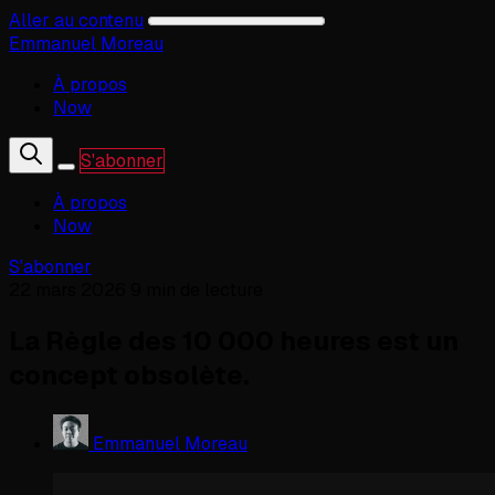
Aller au contenu
Emmanuel Moreau
À propos
Now
S'abonner
À propos
Now
S'abonner
22 mars 2026
9 min de lecture
La Règle des 10 000 heures est un
concept obsolète.
Emmanuel Moreau