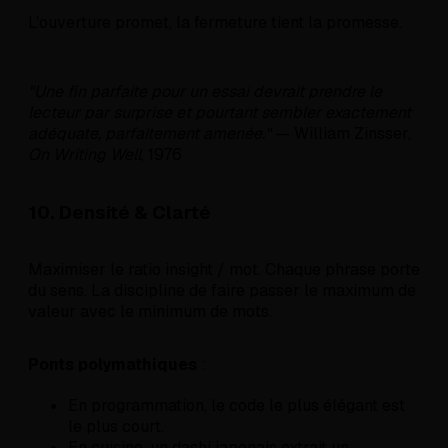
L'ouverture promet, la fermeture tient la promesse.
"Une fin parfaite pour un essai devrait prendre le
lecteur par surprise et pourtant sembler exactement
adéquate, parfaitement amenée."
— William Zinsser,
On Writing Well
, 1976
10. Densité & Clarté
Maximiser le ratio insight / mot. Chaque phrase porte
du sens. La discipline de faire passer le maximum de
valeur avec le minimum de mots.
Ponts polymathiques
:
En programmation, le code le plus élégant est
le plus court.
En cuisine, un dashi japonais extrait un