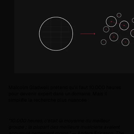
Malcolm Gladwell prétend qu'il faut 10.000 heures
pour devenir expert dans un domaine. Mais il
simplifie la recherche plus nuancée :
"10.000 heures, c'était la moyenne du meilleur
groupe ; la plupart des meilleurs musiciens avaient
accumulé nettement moins."
— Anders Ericsson,
The