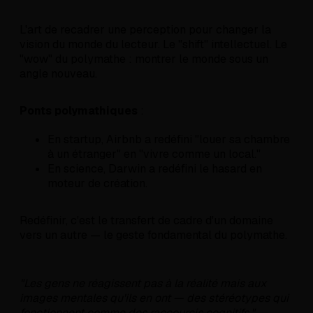
L'art de recadrer une perception pour changer la
vision du monde du lecteur. Le "shift" intellectuel. Le
"wow" du polymathe : montrer le monde sous un
angle nouveau.
Ponts polymathiques
:
En startup, Airbnb a redéfini "louer sa chambre
à un étranger" en "vivre comme un local."
En science, Darwin a redéfini le hasard en
moteur de création.
Redéfinir, c'est le transfert de cadre d'un domaine
vers un autre — le geste fondamental du polymathe.
"Les gens ne réagissent pas à la réalité mais aux
images mentales qu'ils en ont — des stéréotypes qui
fonctionnent comme des raccourcis cognitifs."
—