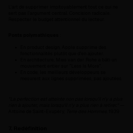
L'art de supprimer impitoyablement tout ce qui ne
sert pas l'argument central. Concision radicale.
Respecter le budget attentionnel du lecteur.
Ponts polymathiques
:
En product design, Apple supprime des
fonctionnalités plutôt que d'en ajouter.
En architecture, Mies van der Rohe a bâti un
mouvement entier sur "Less Is More".
En code, les meilleurs développeurs se
mesurent aux lignes supprimées, pas ajoutées.
"La perfection est atteinte non pas lorsqu'il n'y a plus
rien à ajouter, mais lorsqu'il n'y a plus rien à retirer."
—
Antoine de Saint-Exupéry,
Terre des Hommes
, 1939
7. Redéfinition