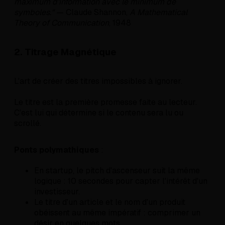
maximum d'information avec le minimum de
symboles."
— Claude Shannon,
A Mathematical
Theory of Communication
, 1948
2. Titrage Magnétique
L'art de créer des titres impossibles à ignorer.
Le titre est la première promesse faite au lecteur.
C'est lui qui détermine si le contenu sera lu ou
scrollé.
Ponts polymathiques
:
En startup, le pitch d'ascenseur suit la même
logique : 10 secondes pour capter l'intérêt d'un
investisseur.
Le titre d'un article et le nom d'un produit
obéissent au même impératif : comprimer un
désir en quelques mots.