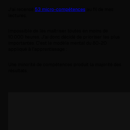
J'ai recensé
53 micro-compétences
au fil de mes
lectures.
Impossible de les maîtriser toutes en moins de
10.000 heures. J'ai donc décidé de prioriser les plus
importantes. C'est le modèle mental du 80-20
appliqué à l'apprentissage :
Une minorité de compétences produit la majorité des
résultats.