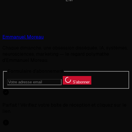
Emmanuel Moreau
Chaque dimanche, une obsession disséquée. IA, systèmes,
neurosciences, marketing — le regard polymathe
d'Emmanuel Moreau.
Formulaire d'abonnement
S'abonner
Parfait ! Vérifiez votre boîte de réception et cliquez sur le
lien.