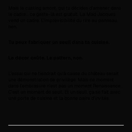
Mais le casting amont, qui tu décides d'amener dans
le cadre... ce geste-là est gratuit. La Mad Jacques
vend un cadre. L'imprévisibilité du rire au panneau,
non.
Tu peux fabriquer un seuil dans ta cuisine.
Le décor coûte. Le pattern, non.
L'essai qui ne tiendrait qu'à cause du château serait
une démonstration de privilège. Mais ce moment
dans l'embrasure n'est pas un moment Renaissance.
C'est un moment de seuil. Et un seuil, ça se fait avec
une porte de cuisine et la bonne paire d'invités.