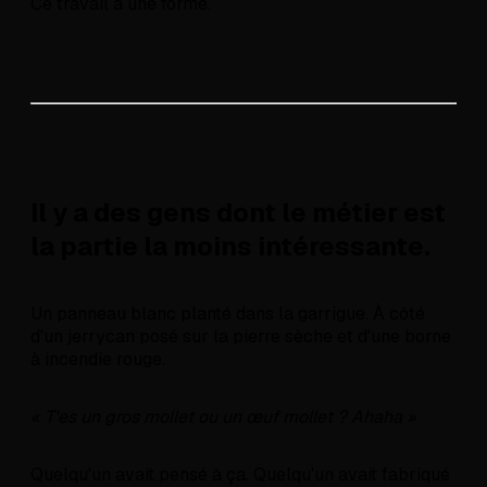
Ce travail a une forme.
Il y a des gens dont le métier est
la partie la moins intéressante.
Un panneau blanc planté dans la garrigue. À côté
d'un jerrycan posé sur la pierre sèche et d'une borne
à incendie rouge.
« T'es un gros mollet ou un œuf mollet ? Ahaha »
Quelqu'un avait pensé à ça. Quelqu'un avait fabriqué