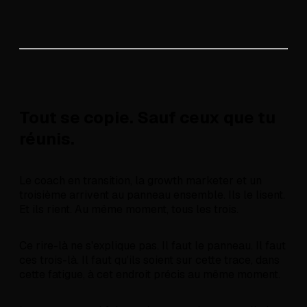
Tout se copie. Sauf ceux que tu
réunis.
Le coach en transition, la growth marketer et un
troisième arrivent au panneau ensemble. Ils le lisent.
Et ils rient. Au même moment, tous les trois.
Ce rire-là ne s'explique pas. Il faut le panneau. Il faut
ces trois-là. Il faut qu'ils soient sur cette trace, dans
cette fatigue, à cet endroit précis au même moment.