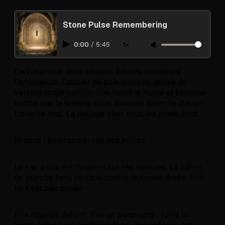
Stone Pulse Remembering
0:00
/
5:45
1×
De l'intérieur, deux chaises basses encadrent
l'embrasure. Dossier de bois sombre, assise de
velours rouge carmin. Une lumière haute et blanche
tombe par la fenêtre, dure, presque blanche d'avoir
traversé midi. Le dallage clair sous les pieds, brut.
Et dans l'embrasure, une des nôtres.
Le sac à dos est toujours sur ses épaules. Le bâton
de marche tenu vertical contre la cuisse droite. Elle
ne s'est pas posée.
Elle regarde dehors. Pas un panorama : juste la