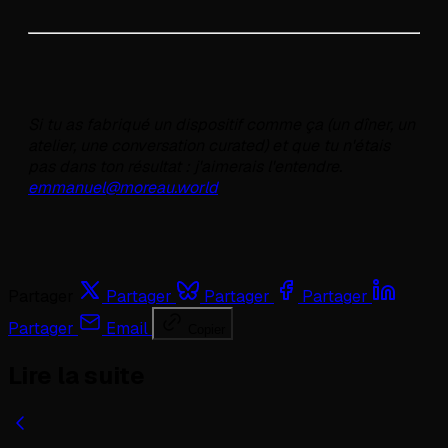
Si tu as fabriqué un dispositif comme ça (un dîner, un
atelier, une conversation curated) et que tu n'étais
pas dans ton résultat : j'aimerais l'entendre.
emmanuel@moreau.world
Partager
Partager
Partager
Partager
Partager
Email
Copier
Lire la suite