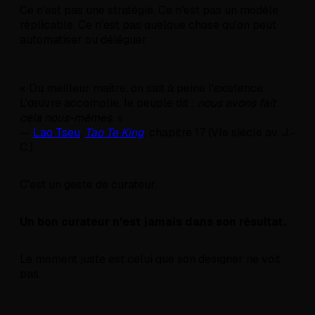
Ce n'est pas une stratégie. Ce n'est pas un modèle
réplicable. Ce n'est pas quelque chose qu'on peut
automatiser ou déléguer.
« Du meilleur maître, on sait à peine l'existence.
L'œuvre accomplie, le peuple dit :
nous avons fait
cela nous-mêmes
. »
—
Lao Tseu
,
Tao Te King
, chapitre 17 (VIe siècle av. J.-
C.)
C'est un geste de curateur.
Un bon curateur n'est jamais dans son résultat.
Le moment juste est celui que son designer ne voit
pas.