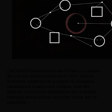
Une fenêtre taillée dans la pierre claire. Le château
de Vins-sur-Caramy, construit en 1543, entre la
forteresse médiévale et la maison de plaisance
Renaissance. Quatre tours d'angles, mais des
fenêtres qui s'ouvrent franchement sur le dehors.
Restauré depuis 50 ans, pierre par pierre, par un
passionné.