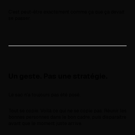
C'est peut-être exactement comme ça que ça devait
se passer.
Un geste. Pas une stratégie.
Le sac n'a toujours pas été posé.
Tout se copie. Voilà ce qui ne se copie pas. Réunir les
bonnes personnes dans le bon cadre, puis disparaître
avant que le moment juste arrive.