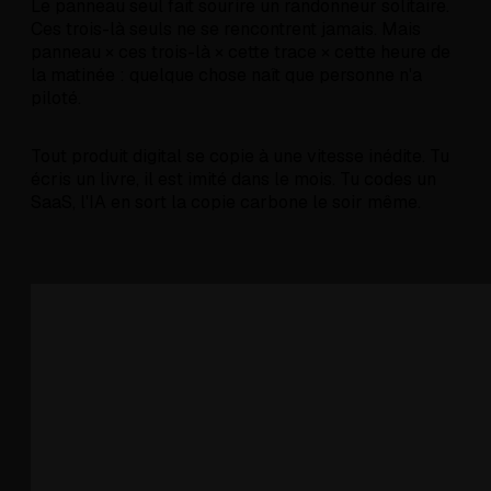
Le panneau seul fait sourire un randonneur solitaire.
Ces trois-là seuls ne se rencontrent jamais. Mais
panneau × ces trois-là × cette trace × cette heure de
la matinée : quelque chose naît que personne n'a
piloté.
Tout produit digital se copie à une vitesse inédite. Tu
écris un livre, il est imité dans le mois. Tu codes un
SaaS, l'IA en sort la copie carbone le soir même.