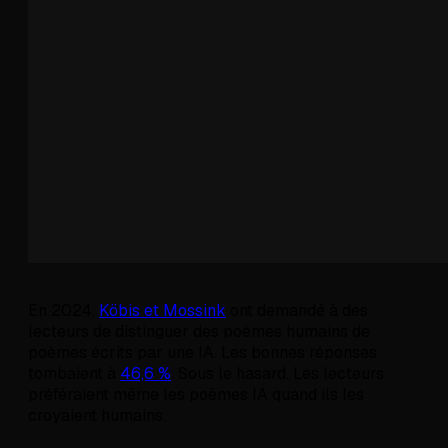
En 2024,
Köbis et Mossink
ont demandé à des
lecteurs de distinguer des poèmes humains de
poèmes écrits par une IA. Les bonnes réponses
tombaient à
46,6 %
. Sous le hasard. Les lecteurs
préféraient même les poèmes IA quand ils les
croyaient humains.