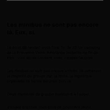
Les minibus ne sont pas encore
là. Eux, si.
Le point de rendez-vous final, fin de J3. Un camping
de la Provence Verte. Ambiance festoche de fin de
trek : voix qui se croisent, rires, visages fatigués.
Les minibus ne sont pas encore arrivés. Ils ramènent
la majorité du groupe par la route, la logistique
organisée, la bonne solution prévue.
Deux membres du groupe manquent à l'appel.
Visages bronzés, sacs salis de poussière jaune,