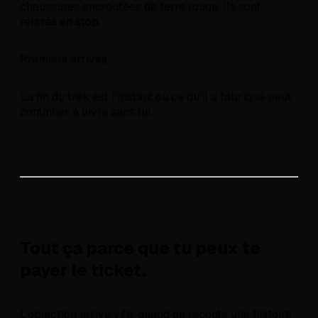
chaussures encroûtées de terre rouge. Ils sont
rentrés en stop.
Premiers arrivés.
La fin du trek est l'instant où ce qu'il a fabriqué peut
continuer à vivre sans lui.
Tout ça parce que tu peux te
payer le ticket.
L'objection arrive vite, quand on raconte une histoire