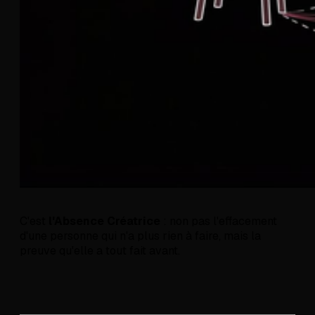
C'est
l'Absence Créatrice
: non pas l'effacement
d'une personne qui n'a plus rien à faire, mais la
preuve qu'elle a tout fait avant.