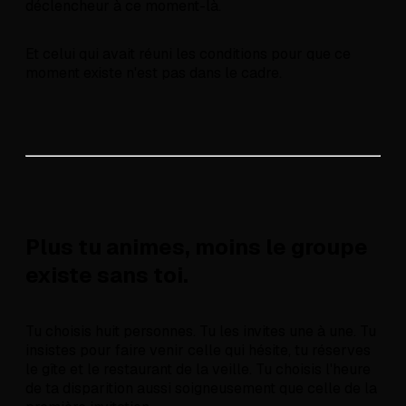
déclencheur à ce moment-là.
Et celui qui avait réuni les conditions pour que ce
moment existe n'est pas dans le cadre.
Plus tu animes, moins le groupe
existe sans toi.
Tu choisis huit personnes. Tu les invites une à une. Tu
insistes pour faire venir celle qui hésite, tu réserves
le gîte et le restaurant de la veille. Tu choisis l'heure
de ta disparition aussi soigneusement que celle de la