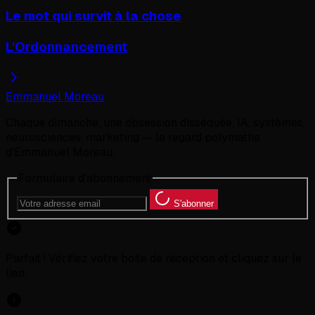
Le mot qui survit à la chose
L'Ordonnancement
Emmanuel Moreau
Chaque dimanche, une obsession disséquée. IA, systèmes,
neurosciences, marketing — le regard polymathe
d'Emmanuel Moreau.
Formulaire d'abonnement
S'abonner
Parfait ! Vérifiez votre boîte de réception et cliquez sur le
lien.