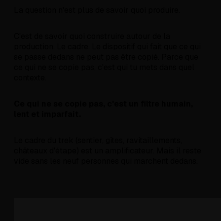
La question n'est plus de savoir quoi produire.
C'est de savoir quoi construire autour de la
production. Le cadre. Le dispositif qui fait que ce qui
se passe dedans ne peut pas être copié. Parce que
ce qui ne se copie pas, c'est qui tu mets dans quel
contexte.
Ce qui ne se copie pas, c'est un filtre humain,
lent et imparfait.
Le cadre du trek (sentier, gîtes, ravitaillements,
châteaux d'étape) est un amplificateur. Mais il reste
vide sans les neuf personnes qui marchent dedans.