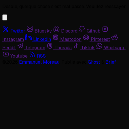
Désolé, quelque chose s'est mal passé. Veuillez réessayer.
Twitter
Bluesky
Discord
Github
Instagram
Linkedin
Mastodon
Pinterest
Reddit
Telegram
Threads
Tiktok
Whatsapp
Youtube
RSS
©2026
Emmanuel Moreau
.
Publié avec
Ghost
&
Brief
.