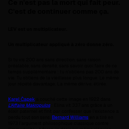
Ce n'est pas la mort qui fait peur.
C'est de continuer comme ça.
LEV est un multiplicateur.
Un multiplicateur appliqué à zéro donne zéro.
Si tu vis 200 ans sans direction, sans raison
préalable, sans densité, sans savoir quoi faire de ce
temps supplémentaire : tu n'obtiens pas 200 ans de
vie. Tu obtiens de la vieillesse plus longue. Le même
jour répété davantage. La même dérive, étirée.
Karel Čapek
a couché cette image en 1922 dans
L'Affaire Makropulos
: Elina vit 337 ans grâce à un
élixir paternel et finit par confesser que l'existence a
perdu tout son sens.
Bernard Williams
en a tiré en
1973 l'argument philosophique classique contre