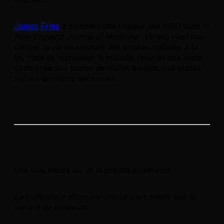
James Fries
a nommé cette logique dès 1980 dans le
New England Journal of Medicine
: l'enjeu n'est pas
d'étirer la vie en ajoutant des années malades à la
fin, mais de repousser la maladie pour qu'elle reste
cantonnée aux toutes dernières années, pas étalée
sur les dernières décennies.
Une voix monte ici. Je la prends au sérieux.
La profondeur d'une vie unique vaut mieux que la
variété de plusieurs.