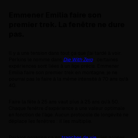
Emmener Emilia faire son
premier trek. La fenêtre ne dure
pas.
Il y a une tension dans tout ça que j'ai tardé à voir.
Perkins le nomme dans
Die With Zero
: certaines
expériences sont liées à un âge précis. Emmener
Emilia faire son premier trek en montagne, je ne
pourrai pas le faire à la même intensité à 70 ans qu'à
40.
Faire la fête à 25 ans vaut plus à 25 ans qu'à 50.
Chaque fenêtre d'expérience a une valeur optimale
en fonction de l'âge. Aucun protocole de longévité ne
déplace les fenêtres : il les multiplie.
Perkins organise ça en
tranches de vie
: les années