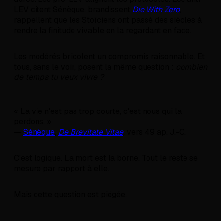
LEV citent Sénèque, brandissent
Die With Zero
,
rappellent que les Stoïciens ont passé des siècles à
rendre la finitude vivable en la regardant en face.
Les modérés bricolent un compromis raisonnable. Et
tous, sans le voir, posent la même question :
combien
de temps tu veux vivre ?
« La vie n'est pas trop courte, c'est nous qui la
perdons. »
—
Sénèque
,
De Brevitate Vitae
, vers 49 ap. J.-C.
C'est logique. La mort est la borne. Tout le reste se
mesure par rapport à elle.
Mais cette question est piégée.