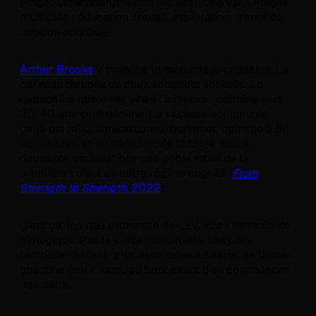
étages (éducation/travail/retraite). Une vie à étages
multiples : éducation, travail, exploration, transition,
rotation continue.
Arthur Brooks
y branche la mécanique cognitive. Le
cerveau dispose de deux sommets séparés. La
capacité à raisonner vite et à innover culmine vers
30-40 ans, puis décline. La sagesse accumulée,
celle qui relie, contextualise, transmet, culmine à 60
ans et plus, et ne décline qu'à la toute fin. La
deuxième vie n'est pas une copie ratée de la
première : c'est un autre régime cognitif (
From
Strength to Strength
, 2022
).
C'est ça, la vraie promesse de LEV. Pas l'invincibilité
biologique. Pas la santé immortelle. L'espace
temporel de tenir plusieurs mues en série, de laisser
chacune mûrir jusqu'au bout avant d'en commencer
une autre.