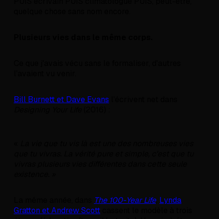
PUIS écrivain PUIS climatologue PUIS, peut-être,
quelque chose sans nom encore.
Plusieurs vies dans le même corps.
Ce que j'avais vécu sans le formaliser, d'autres
l'avaient vu venir.
Bill Burnett et Dave Evans
l'écrivent net dans
Designing Your Life
(2016) :
«
La vie que tu vis là est une des nombreuses vies
que tu vivras. La vérité pure et simple, c'est que tu
vivras plusieurs vies différentes dans cette seule
existence. »
La même année, dans
The 100-Year Life
,
Lynda
Gratton et Andrew Scott
cassent le modèle à trois