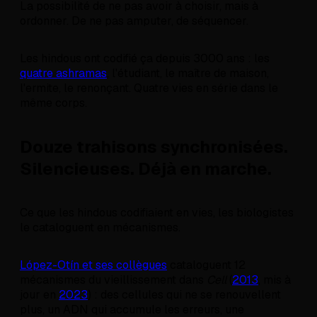
La possibilité de ne pas avoir à choisir, mais à
ordonner. De ne pas amputer, de séquencer.
Les hindous ont codifié ça depuis 3000 ans : les
quatre ashramas
, l'étudiant, le maître de maison,
l'ermite, le renonçant. Quatre vies en série dans le
même corps.
Douze trahisons synchronisées.
Silencieuses. Déjà en marche.
Ce que les hindous codifiaient en vies, les biologistes
le cataloguent en mécanismes.
López-Otín et ses collègues
cataloguent 12
mécanismes du vieillissement dans
Cell
(
2013
, mis à
jour en
2023
) : des cellules qui ne se renouvellent
plus, un ADN qui accumule les erreurs, une