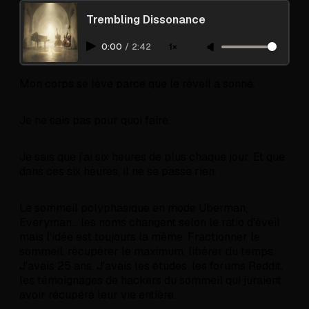
Trembling Dissonance
0:00
/
2:42
1×
Mon corps se lève parce que le réveil a sonné.
Je ne sais pas pour quoi faire.
Je sais que j'ai six heures de plus chaque jour. Et que
dans ces six heures, il ne se passe rien.
Le sommeil polyphasique en mode Uberman,
Everyman... les noms changent selon le ratio d'éveil
mais l'idée est toujours la même. Fractionner le
sommeil, récupérer le maximum, libérer du temps.
J'avais 25 ans. J'avais les études, les forums Reddit,
les témoignages de hackers du sommeil qui juraient
avoir récupéré leur vie entière.