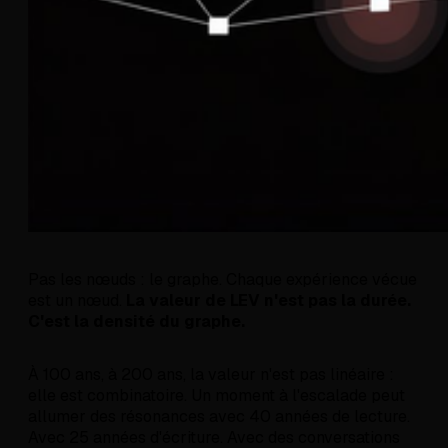
Pas les nœuds : le graphe. Chaque expérience vécue
est un nœud.
La valeur de LEV n'est pas la durée.
C'est la densité du graphe.
À 100 ans, à 200 ans, la valeur n'est pas linéaire :
elle est combinatoire. Un moment à l'escalade peut
allumer des résonances avec 40 années de lecture.
Avec 25 années d'écriture. Avec des conversations