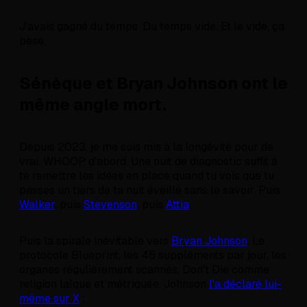
J'avais gagné du temps. Du temps vide. Et le vide, ça
pèse.
Sénèque et Bryan Johnson ont le
même angle mort.
Depuis 2023, je me suis mis à la longévité pour de
vrai. WHOOP d'abord. Une nuit de diagnostic suffit à
te remettre les idées en place quand tu vois que tu
passes un tiers de ta nuit éveillé sans le savoir. Puis
Walker
, puis
Stevenson
, puis
Attia
.
Puis la spirale inévitable vers
Bryan Johnson
. Le
protocole Blueprint, les 45 suppléments par jour, les
organes régulièrement scannés, Don't Die comme
religion laïque et métriquée. Johnson
l'a déclaré lui-
même sur X
: