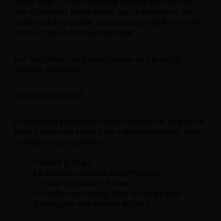
après coup. Un récit qu'on se raconte pour ne pas
voir qu'on s'est laissé porter par le marché et les
opportunités. Appeler « mue » ce qui était une fuite,
c'est le travail d'embellissement.
Les deux objections sont solides. Je n'ai pas la
réponse définitive.
Ce que je peux dire :
L'opposition profondeur contre variété est trop nette.
Bach a vécu une seule « vie » professionnelle, mais
plusieurs vies cognitives :
L'enfant prodige.
Le musicien d'église à Mühlhausen.
Le Kapellmeister à Köthen.
Le Cantor de Leipzig, dont le métier était
d'enseigner ses propres enfants.