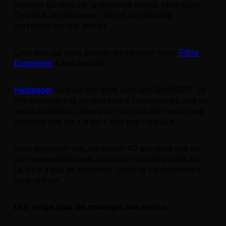
projeter du sens, de la noblesse même. Montaigne,
Épictète, les Stoïciens : ils ont fait de cette
confrontation leur métier.
C'est elle qui nous permet d'employer notre
Filtre
Existentiel
à bon escient.
Heidegger
va plus loin dans
Sein und Zeit
(1927) : la
finitude n'est pas un obstacle à l'authenticité, elle en
est la condition. L'être-pour-la-mort est ce qui rend
possible une vie « à soi », pas une vie subie.
Mais continuer mal, continuer 40 ans dans une vie
qui ne ressemble pas à ce qu'on voulait qu'elle soit :
là, il n'y a pas de noblesse. Juste de l'acharnement
sans texture.
LEV exige plus de courage, pas moins.