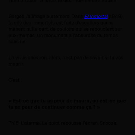
l'immortalité : à force, le désir lui-même s'épuise.
Borges l'a imagé autrement. Dans
El Inmortal
(1949),
la cité des immortels est faite d'escaliers qui ne
mènent nulle part, de couloirs qui se rebouclent sur
eux-mêmes. Un monument à l'absurdité du temps
sans fin.
La vraie question, alors, n'est pas de savoir si tu vas
mourir.
C'est :
« Est-ce que tu as peur de mourir, ou est-ce que
tu as peur de continuer comme ça ? »
7h15. L'alarme. Le doigt repousse l'écran. Snooze.