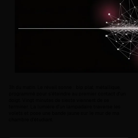
3h du matin. Le réveil sonne : bip plat, métallique,
programmé pour s'éteindre au premier contact d'un
doigt. Vingt minutes de sieste viennent de se
terminer. La lumière d'un lampadaire traverse les
volets et pose une bande jaune sur le mur de ma
chambre d'étudiant.