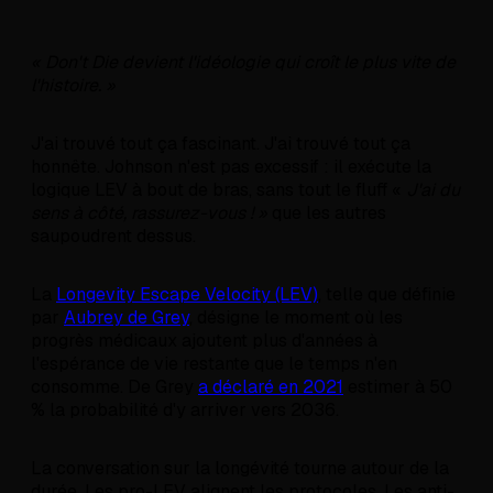
« Don't Die devient l'idéologie qui croît le plus vite de
l'histoire. »
J'ai trouvé tout ça fascinant. J'ai trouvé tout ça
honnête. Johnson n'est pas excessif : il exécute la
logique LEV à bout de bras, sans tout le fluff «
J'ai du
sens à côté, rassurez-vous ! »
que les autres
saupoudrent dessus.
La
Longevity Escape Velocity (LEV)
, telle que définie
par
Aubrey de Grey
, désigne le moment où les
progrès médicaux ajoutent plus d'années à
l'espérance de vie restante que le temps n'en
consomme. De Grey
a déclaré en 2021
estimer à 50
% la probabilité d'y arriver vers 2036.
La conversation sur la longévité tourne autour de la
durée. Les pro-LEV alignent les protocoles. Les anti-