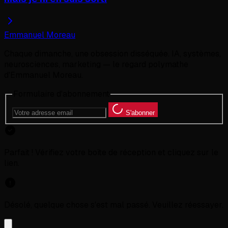
Emmanuel Moreau
Chaque dimanche, une obsession disséquée. IA, systèmes,
neurosciences, marketing — le regard polymathe
d'Emmanuel Moreau.
Formulaire d'abonnement
S'abonner
Parfait ! Vérifiez votre boîte de réception et cliquez sur le
lien.
Désolé, quelque chose s'est mal passé. Veuillez réessayer.