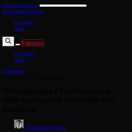
Aller au contenu
Emmanuel Moreau
À propos
Now
S'abonner
À propos
Now
S'abonner
23 nov. 2025
7 min de lecture
[Émergence] La Techno sous le
radar qui pourrait bousculer ton
quotidien
Emmanuel Moreau