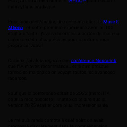
Puis j'ai utilisé mon bracelet
WHOOP
pour mesurer
mon rythme cardiaque.
Pour mon anniversaire, une amie m'a offert le
Muse S
Athena
... et cette première expérience avec un BCI
était bluffante : j'avais désormais à portée de main un
océan de data plus précises pour monitorer mon
propre cerveau !
Curieux, j'ai alors regardé une
conférence Neuralink
que l'IA m'avait recommandé... et je suis presque
tombé de ma chaise en voyant toutes les avancées
récentes.
Sauf que la conférence datait de 2022 (merci l'IA
pour la reco obsolète) ! Inutile de te dire que la
version 2025 était encore plus impressionnante.
Je me suis rendu compte à quel point on avait
progressé discrètement dans la compréhension