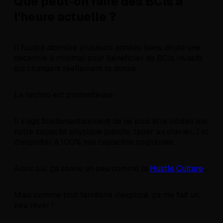
Que peut-on faire des BCIs à
l'heure actuelle ?
Il faudra attendre plusieurs années (sans doute une
décennie à minima) pour bénéficier de BCIs invasifs
qui changent réellement la donne.
La techno est prometteuse :
Il s'agit fondamentalement de ne plus être limités par
notre capacité physique (parole, taper au clavier...) et
d'exploiter à 100% nos capacités cognitives.
Alors oui, ça sonne un peu comme la
Hustle Culture
...
Mais comme tout territoire inexploré, ça me fait un
peu rêver !