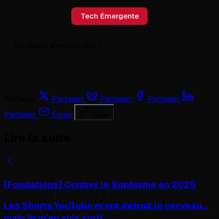
Tech Émergente
Au plaisir d'en discuter !
Partager
Partager
Partager
Partager
Partager
Email
Copier
Lire la suite
[Fondations] Contrer le Sophisme en 2025
Les Shorts YouTube m'ont détruit le cerveau...
mais je m'en suis sorti