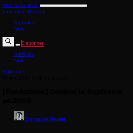
Aller au contenu
Emmanuel Moreau
À propos
Now
S'abonner
À propos
Now
S'abonner
16 nov. 2025
5 min de lecture
[Fondations] Contrer le Sophisme
en 2025
Emmanuel Moreau