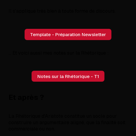
Il s'applique très bien à toute forme de discours.
Template - Préparation Newsletter
... Et voici aussi mes notes sur la Rhétorique :
Notes sur la Rhétorique - T1
Et après ?
La Rhétorique d'Aristote constitue un socle pour
construire un argumentaire aligné, que la finalité soit
commerciale ou non.