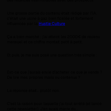
des relances interminables avec des prospects.
Une grosse partie du contenu était rédigé par l'IA,
c'était une usine à gaz bien ficelée et fortement
influencée par la
Hustle Culture
.
Ça a bien marché : j'ai atteint les 2000€ de revenu
mensuel et ce chiffre montait petit à petit.
Et puis, je me suis posé une question très simple :
Est-ce que j'aurais envie d'acheter ce que je vends ?
De lire mes propres mails ou contenus ?
La réponse était... plutôt non.
C'est la raison pour laquelle j'ai tout arrêté (et lancé
cette newsletter). J'en avais marre du...