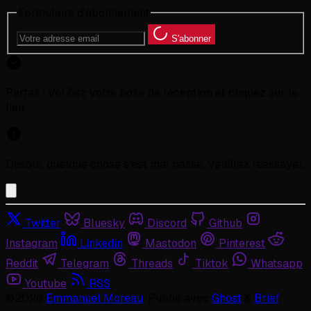
Formulaire d'abonnement
S'abonner
Parfait ! Vérifiez votre boîte de réception et cliquez sur le
lien.
Désolé, quelque chose s'est mal passé. Veuillez réessayer.
Twitter
Bluesky
Discord
Github
Instagram
Linkedin
Mastodon
Pinterest
Reddit
Telegram
Threads
Tiktok
Whatsapp
Youtube
RSS
©2026
Emmanuel Moreau
.
Publié avec
Ghost
&
Brief
.