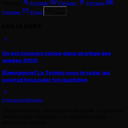
Partager
Partager
Partager
Partager
Partager
Email
Copier
Lire la suite
On est toujours coincé dans un piège des
années 2000
[Émergence] La Techno sous le radar qui
pourrait bousculer ton quotidien
Emmanuel Moreau
Chaque dimanche, une obsession disséquée. IA, systèmes,
neurosciences, marketing — le regard polymathe
d'Emmanuel Moreau.