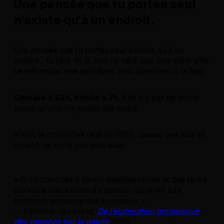
Une pensée que tu portes seul
n'existe qu'à un endroit.
Une pensée que tu portes seul n'existe qu'à un
endroit : ta tête. Et là, elle ne tient pas. Elle enfle, elle
se reformule, elle part dans trois directions à la fois.
Géniale à 23h, débile à 7h.
Elle n'a pas de forme
parce qu'elle n'a jamais été sortie.
Kleist le conseillait déjà en 1805 : quand une idée te
résiste, ne reste pas seul avec.
« Si tu cherches à savoir quelque chose et que tu n'y
parviens pas à force d'y penser, parle-en à la
première personne que tu croises. »
— Heinrich von Kleist,
De l'élaboration progressive
des pensées par la parole
, 1805