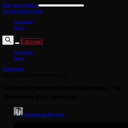
Aller au contenu
Emmanuel Moreau
À propos
Now
S'abonner
À propos
Now
S'abonner
28 juin 2026
13 min de lecture
Tu crois chercher des réponses. Tu
cherches des témoins.
Emmanuel Moreau