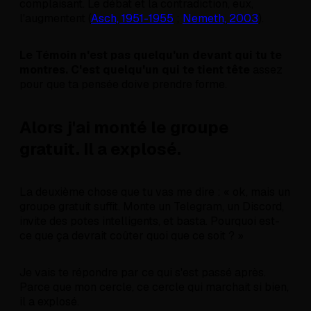
complaisant. Le débat et la contradiction, eux,
l'augmentent (
Asch, 1951-1955
;
Nemeth, 2003
).
Le Témoin n'est pas quelqu'un devant qui tu te
montres. C'est quelqu'un qui te tient tête
assez
pour que ta pensée doive prendre forme.
Alors j'ai monté le groupe
gratuit. Il a explosé.
La deuxième chose que tu vas me dire : « ok, mais un
groupe gratuit suffit. Monte un Telegram, un Discord,
invite des potes intelligents, et basta. Pourquoi est-
ce que ça devrait coûter quoi que ce soit ? »
Je vais te répondre par ce qui s'est passé après.
Parce que mon cercle, ce cercle qui marchait si bien,
il a explosé.