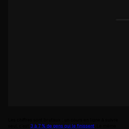
Les chiffres sont brutaux : un cours en ligne à suivre
seul, c'est
3 à 7 % de gens qui le finissent
. Le même