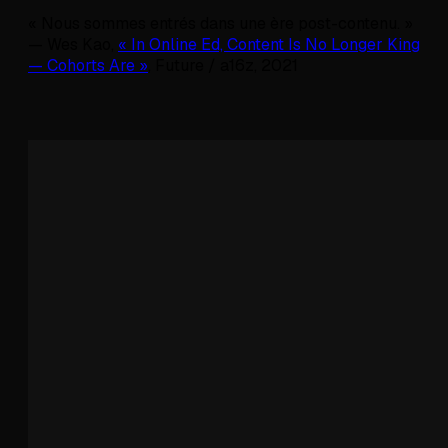
« Nous sommes entrés dans une ère post-contenu. »
— Wes Kao,
« In Online Ed, Content Is No Longer King
— Cohorts Are »
, Future / a16z, 2021