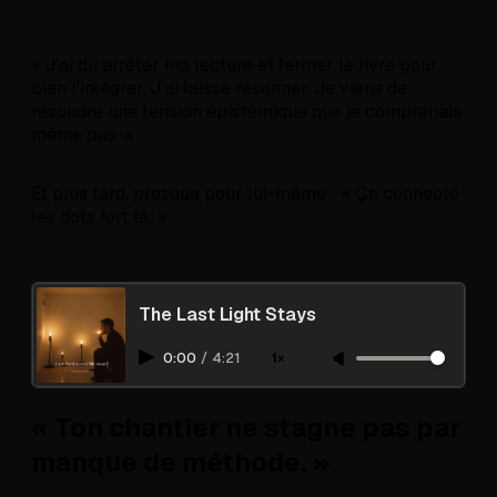
« J'ai dû arrêter ma lecture et fermer le livre pour
bien l'intégrer. J'ai laissé résonner. Je viens de
résoudre une tension épistémique que je comprenais
même pas. »
Et plus tard, presque pour lui-même : « Ça connecte
les dots fort là. »
The Last Light Stays
0:00
/
4:21
1×
« Ton chantier ne stagne pas par
manque de méthode. »