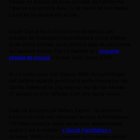
Penser en groupe, ça dilue, ça lisse, ça transforme
l'idée en compromis mou. Tu as raison de t'en méfier.
La vérité là-dedans est solide.
Susan Cain a écrit tout un livre là-dessus. Les
groupes de brainstorming produisent moins d'idées,
et de moins bonnes, qu'un nombre égal de personnes
qui pensent seules. Elle l'a baptisé la «
nouvelle
pensée de groupe
» (Susan Cain,
Quiet
, 2012).
Et il y a pire pour moi. Depuis 1965, la psychologie
sait qu'être regardé
améliore
ta performance sur les
tâches rodées et la
dégrade
sur les tâches neuves.
Or penser un truc difficile, c'est une tâche neuve.
C'est ce qu'a mesuré Robert Zajonc : la présence
d'autrui réveille nos réponses les plus automatiques.
Parfaites quand le geste est acquis, désastreuses
quand il est à inventer (
« Social Facilitation »
,
Science
, 1965). Être vu pendant qu'on pense devrait