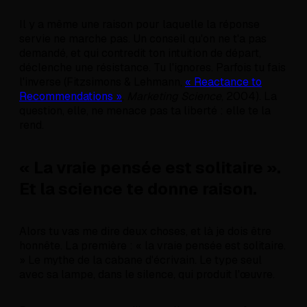
Il y a même une raison pour laquelle la réponse
servie ne marche pas. Un conseil qu'on ne t'a pas
demandé, et qui contredit ton intuition de départ,
déclenche une résistance. Tu l'ignores. Parfois tu fais
l'inverse (Fitzsimons & Lehmann,
« Reactance to
Recommendations »
,
Marketing Science
, 2004). La
question, elle, ne menace pas ta liberté : elle te la
rend.
« La vraie pensée est solitaire ».
Et la science te donne raison.
Alors tu vas me dire deux choses, et là je dois être
honnête. La première : « la vraie pensée est solitaire.
» Le mythe de la cabane d'écrivain. Le type seul
avec sa lampe, dans le silence, qui produit l'œuvre.