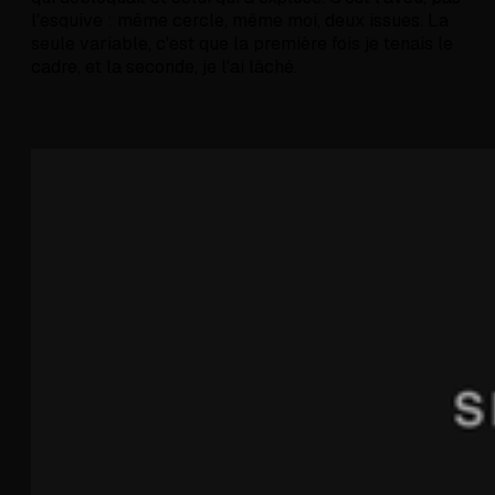
l'esquive : même cercle, même moi, deux issues. La
seule variable, c'est que la première fois je tenais le
cadre, et la seconde, je l'ai lâché.