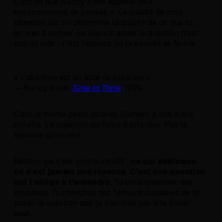
C'est ce que Nancy Kline appelle un «
environnement de pensée ». La qualité de mon
attention sur toi détermine la qualité de ce que tu
arrives à penser. Le silence après la question n'est
pas un vide : c'est l'espace où ta pensée se forme.
« L'attention est un acte de création. »
— Nancy Kline,
Time to Think
, 1999
C'est le même geste qu'avec Damien, à une autre
échelle. La question qui force à articuler. Pas la
réponse qu'on sert.
Retiens ça, c'est contre-intuitif :
ce qui débloque,
ce n'est jamais une réponse. C'est une question
qui t'oblige à t'entendre.
Tu crois chercher des
réponses. Tu cherches des Témoins capables de te
poser la question que tu n'arrives pas à te poser
seul.