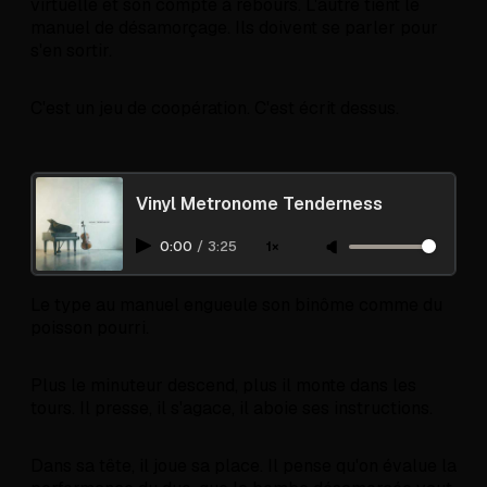
virtuelle et son compte à rebours. L'autre tient le
manuel de désamorçage. Ils doivent se parler pour
s'en sortir.
C'est un jeu de coopération. C'est écrit dessus.
Vinyl Metronome Tenderness
0:00
/
3:25
1×
Le type au manuel engueule son binôme comme du
poisson pourri.
Plus le minuteur descend, plus il monte dans les
tours. Il presse, il s'agace, il aboie ses instructions.
Dans sa tête, il joue sa place. Il pense qu'on évalue la