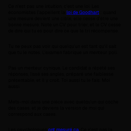
Ce n'est pas une intuition, c'est une loi. Les
économistes l'appellent la
loi de Goodhart
: quand
une mesure devient une cible, elle cesse d'être une
bonne mesure. Note un CV pour trier, et le CV cesse
de dire qui tu es pour dire ce que le tri récompense.
Tu ne peux pas voir qui quelqu'un est tant qu'il sait
que tu le notes. L'examen fabrique un menteur poli.
Pas un menteur cynique. Le candidat a répété ses
réponses, lissé ses angles, préparé une faiblesse
présentable, et il y croit. Toi aussi tu le fais. Moi
aussi.
Mets-moi dans une pièce avec quelqu'un qui coche
des cases, et je deviens la version de moi qui
correspond aux cases.
Les psychologues
ont mesuré ça
. Ce n'est pas la