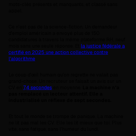
mots-clés présents et manquants, et classé sans
appel.
Ce n'est pas de la science-fiction. Un demandeur
d'emploi américain a envoyé plus de 150
candidatures à travers la même plateforme RH, neuf
mois sans une seule réponse. Et
la justice fédérale a
certifié en 2025 une action collective contre
l'algorithme
.
Le coup d'œil humain qu'on regrette ne valait pas
grand-chose. Un recruteur se faisait un avis sur un
CV en
7,4 secondes
en moyenne.
La machine n'a
pas remplacé un lecteur attentif. Elle a
industrialisé un réflexe de sept secondes.
Et tout le monde se trompe de panique. La machine
ne lit pas mal les CV. Elle les lit mieux que toi. Plus
vite, sans fatigue, sans l'humeur du lundi.