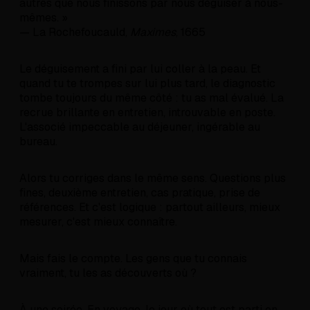
autres que nous finissons par nous déguiser à nous-
mêmes. »
— La Rochefoucauld,
Maximes
, 1665
Le déguisement a fini par lui coller à la peau. Et
quand tu te trompes sur lui plus tard, le diagnostic
tombe toujours du même côté : tu as mal évalué. La
recrue brillante en entretien, introuvable en poste.
L'associé impeccable au déjeuner, ingérable au
bureau.
Alors tu corriges dans le même sens. Questions plus
fines, deuxième entretien, cas pratique, prise de
références. Et c'est logique : partout ailleurs, mieux
mesurer, c'est mieux connaître.
Mais fais le compte. Les gens que tu connais
vraiment, tu les as découverts où ?
À une soirée. En voyage, le jour où tout est parti en