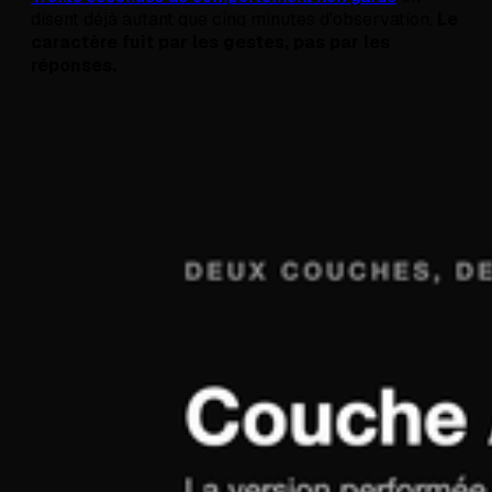
disent déjà autant que cinq minutes d'observation.
Le
caractère fuit par les gestes, pas par les
réponses.