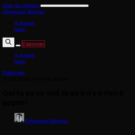
Aller au contenu
Emmanuel Moreau
À propos
Now
S'abonner
À propos
Now
S'abonner
21 juin 2026
15 min de lecture
Qui tu es se voit là où il n'y a rien à
gagner
Emmanuel Moreau