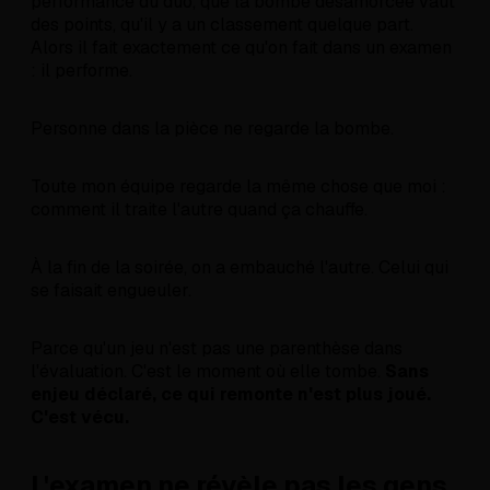
performance du duo, que la bombe désamorcée vaut
des points, qu'il y a un classement quelque part.
Alors il fait exactement ce qu'on fait dans un examen
: il performe.
Personne dans la pièce ne regarde la bombe.
Toute mon équipe regarde la même chose que moi :
comment il traite l'autre quand ça chauffe.
À la fin de la soirée, on a embauché l'autre. Celui qui
se faisait engueuler.
Parce qu'un jeu n'est pas une parenthèse dans
l'évaluation. C'est le moment où elle tombe.
Sans
enjeu déclaré, ce qui remonte n'est plus joué.
C'est vécu.
L'examen ne révèle pas les gens.