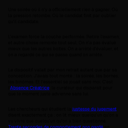
Une soirée où il n'y a officiellement rien à gagner. Où
la pression retombe. Où le candidat finit par oublier
qu'il candidate.
L'examen force la couche performée. Retire l'examen,
et autre chose remonte tout seul. On n'a pas évalué
mieux que les autres boîtes. On a arrêté d'évaluer, et
on a regardé ce qui se passe quand on arrête.
Le dispositif valait par mon retrait autant que par sa
conception. J'avais tout monté : la soirée, les bornes,
les binômes. Et l'essentiel se jouait sans moi. C'est
l'
Absence Créatrice
, le curateur qui disparaît pour
que le moment juste advienne sans lui.
Les chercheurs qui étudient la
justesse du jugement
disent exactement ça : on lit mieux quelqu'un qu'on a
vu vivre que quelqu'un qu'on a bien questionné.
Trente secondes de comportement non gardé
en