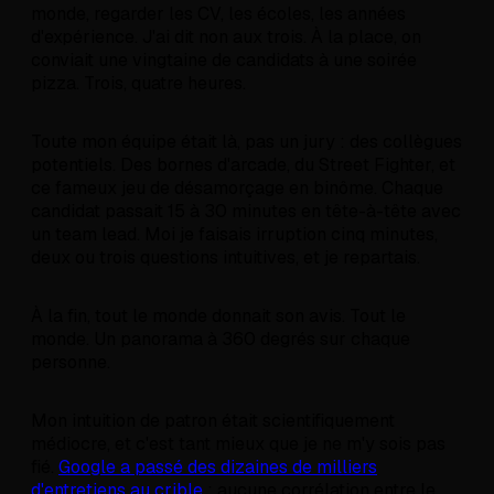
monde, regarder les CV, les écoles, les années
d'expérience. J'ai dit non aux trois. À la place, on
conviait une vingtaine de candidats à une soirée
pizza. Trois, quatre heures.
Toute mon équipe était là, pas un jury : des collègues
potentiels. Des bornes d'arcade, du Street Fighter, et
ce fameux jeu de désamorçage en binôme. Chaque
candidat passait 15 à 30 minutes en tête-à-tête avec
un team lead. Moi je faisais irruption cinq minutes,
deux ou trois questions intuitives, et je repartais.
À la fin, tout le monde donnait son avis. Tout le
monde. Un panorama à 360 degrés sur chaque
personne.
Mon intuition de patron était scientifiquement
médiocre, et c'est tant mieux que je ne m'y sois pas
fié.
Google a passé des dizaines de milliers
d'entretiens au crible
: aucune corrélation entre le