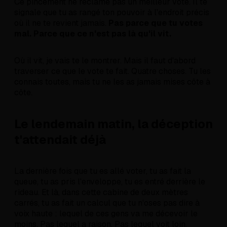
Ce pincement ne réclame pas un meilleur vote. Il te
signale que tu as rangé ton pouvoir à l'endroit précis
où il ne te revient jamais.
Pas parce que tu votes
mal. Parce que ce n'est pas là qu'il vit.
Où il vit, je vais te le montrer. Mais il faut d'abord
traverser ce que le vote te fait. Quatre choses. Tu les
connais toutes, mais tu ne les as jamais mises côte à
côte.
Le lendemain matin, la déception
t'attendait déjà
La dernière fois que tu es allé voter, tu as fait la
queue, tu as pris l'enveloppe, tu es entré derrière le
rideau. Et là, dans cette cabine de deux mètres
carrés, tu as fait un calcul que tu n'oses pas dire à
voix haute : lequel de ces gens va me décevoir le
moins. Pas lequel a raison. Pas lequel voit loin.