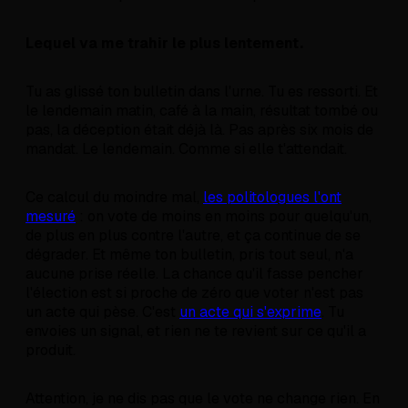
Lequel va me trahir le plus lentement.
Tu as glissé ton bulletin dans l'urne. Tu es ressorti. Et
le lendemain matin, café à la main, résultat tombé ou
pas, la déception était déjà là. Pas après six mois de
mandat. Le lendemain. Comme si elle t'attendait.
Ce calcul du moindre mal,
les politologues l'ont
mesuré
: on vote de moins en moins pour quelqu'un,
de plus en plus contre l'autre, et ça continue de se
dégrader. Et même ton bulletin, pris tout seul, n'a
aucune prise réelle. La chance qu'il fasse pencher
l'élection est si proche de zéro que voter n'est pas
un acte qui pèse. C'est
un acte qui s'exprime
. Tu
envoies un signal, et rien ne te revient sur ce qu'il a
produit.
Attention, je ne dis pas que le vote ne change rien. En