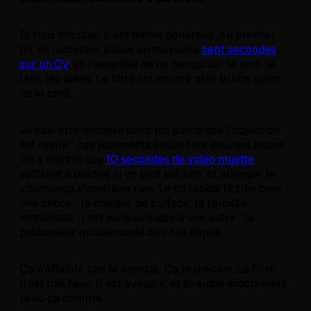
Et trois minutes, c'est même généreux. Au premier
tri, un recruteur passe en moyenne
sept secondes
sur un CV
, et l'essentiel de ce temps sur le nom, le
titre, les dates. Le filtre est encore plus brutal qu'on
ne le croit.
Je vais être honnête avec toi, parce que l'objection
est réelle : ces jugements éclair sont souvent justes.
On a montré que
10 secondes de vidéo muette
suffisent à prédire si un prof est bon, et allonger le
visionnage n'améliore rien. Le tri rapide lit très bien
une chose : la chaleur de surface, la lisibilité
immédiate. Il est juste aveugle à une autre : la
profondeur qui demande qu'on la déplie.
Ça n'affaiblit pas le constat. Ça le précise. Le filtre
n'est pas faux. Il est aveugle, et aveugle exactement
là où ça compte.