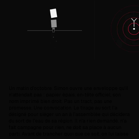
Un matin d'octobre. Simon ouvre une enveloppe qu'il
n'attendait pas : papier épais, en-tête officiel, son
nom imprimé bien droit. Pas un tract, pas une
promesse. Une convocation. Le tirage au sort l'a
désigné pour siéger un an à l'assemblée qui décidera
du sort de l'eau de sa région. Il n'a rien demandé, n'a
fait campagne pour rien, ne doit sa place à aucun
parti. Avant de trancher quoi que ce soit, on lui laisse