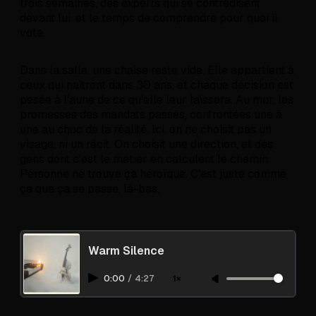
trois semaines, des experts qui se contredisent
devant lui, et le temps de comprendre pour quoi il
vote.
Dans la salle, une chaise reste vide. Elle appartient à
ceux qui naîtront dans 30 ans, et chaque décision est
pesée à l'aune de ce qu'elle leur laissera. Au mur, les
promesses des mandats passés, confrontées une à
une au choc de la réalité. Ici, on ne choisit pas un
visage, ni un récit. On choisit une direction, et des
gens dont c'est le métier en calculent le chemin.
Personne ne trouve ça héroïque. C'est juste comme
ça que ça se passe, là-bas.
Warm Silence
0:00
/
4:27
1×