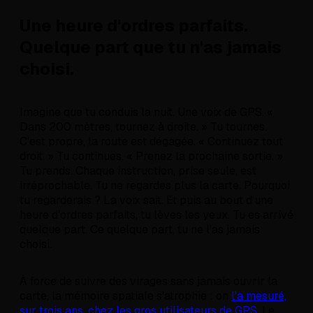
Une heure d'ordres parfaits.
Quelque part que tu n'as jamais
choisi.
Imagine que tu conduis la nuit. Une voix de GPS. «
Dans 200 mètres, tournez à droite. » Tu tournes.
C'est propre, la route est dégagée. « Continuez tout
droit. » Tu continues. « Prenez la prochaine sortie. »
Tu prends. Chaque instruction, prise seule, est
irréprochable. Tu ne regardes plus la carte. Pourquoi
tu regarderais ? La voix sait. Et puis au bout d'une
heure d'ordres parfaits, tu lèves les yeux. Tu es arrivé
quelque part. Ce quelque part, tu ne l'as jamais
choisi.
À force de suivre des virages sans jamais ouvrir la
carte, la mémoire spatiale s'atrophie : on
l'a mesuré,
sur trois ans, chez les gros utilisateurs de GPS
. Le