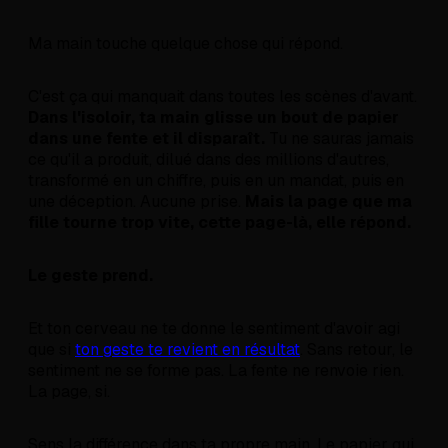
Ma main touche quelque chose qui répond.
C'est ça qui manquait dans toutes les scènes d'avant.
Dans l'isoloir, ta main glisse un bout de papier
dans une fente et il disparaît.
Tu ne sauras jamais
ce qu'il a produit, dilué dans des millions d'autres,
transformé en un chiffre, puis en un mandat, puis en
une déception. Aucune prise.
Mais la page que ma
fille tourne trop vite, cette page-là, elle répond.
Le geste prend.
Et ton cerveau ne te donne le sentiment d'avoir agi
que si
ton geste te revient en résultat
. Sans retour, le
sentiment ne se forme pas. La fente ne renvoie rien.
La page, si.
Sens la différence dans ta propre main. Le papier qui