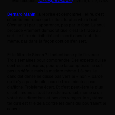
— Montesquieu,
De l'esprit des lois
, livre II, ch. 2, 1748
Bernard Manin
l'a reprise et démontrée : élire, c'est
sélectionner ceux qui brillent le plus vite à l'œil.
C'est un tri par l'apparence, pas par le fond. Le seul
procédé vraiment démocratique, c'est le tirage au
sort. Le filtre de lisibilité est inscrit dans l'outil lui-
même, pas dans la façon dont on s'en sert.
Et le filtre de Simon ? Il sélectionne pile l'inverse.
Trois semaines pour comprendre. Des experts qui se
contredisent exprès, pour que la complexité ne soit
pas un défaut mais la matière même. Là-bas, le
candidat dense ne glisse pas vers le « non », parce
qu'il n'y a pas de pile, pas de trois minutes, pas
d'affiche. Troisième écart. Et c'est peut-être le plus
cruel : même si tout le reste marchait, même si on
votait des directions et pas des virages, le système
tel qu'il est trie déjà contre les gens qui pourraient le
sauver.