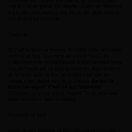
sera différent, l'espoir que quelqu'un, quelque part,
voit le truc en grand. Ça chauffe. Le soir de l'élection,
il y a une vraie chaleur, une fièvre, des gens dans la
rue. Et puis ça retombe.
Toujours.
Et c'est là qu'on se trompe. On traite cette retombée
comme un bug. Comme si, en votant mieux, en
s'informant plus, en choisissant le bon candidat cette
fois, on finirait par ne plus la ressentir. Mais tu viens
de le sentir avec le feu : la cendre n'est pas un
ratage, c'est l'autre nom de la chaleur.
Ce feu-là
brûle ton espoir. C'est ce qui l'alimente.
L'éteindre, ce serait retirer l'espoir. Tu ne peux pas
avoir la chaleur sans la cendre.
Personne ne peut.
Cette cendre garantie, la psychologie l'a baptisée :