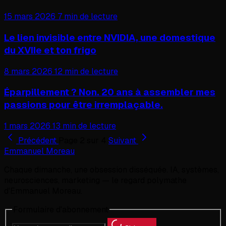
15 mars 2026
7 min de lecture
Le lien invisible entre NVIDIA, une domestique
du XVIIe et ton frigo
8 mars 2026
12 min de lecture
Éparpillement ? Non. 20 ans à assembler mes
passions pour être irremplaçable.
1 mars 2026
13 min de lecture
Précédent
Page 2 sur 4
Suivant
Emmanuel Moreau
Chaque dimanche, une obsession disséquée. IA, systèmes,
neurosciences, marketing — le regard polymathe
d'Emmanuel Moreau.
Formulaire d'abonnement